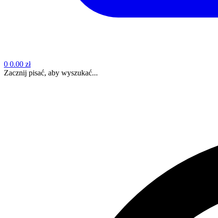
0
0.00 zł
Zacznij pisać, aby wyszukać...