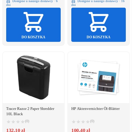
Dostępne u naszego dostawcy · 6
Dostępne u naszego dostawcy · 16
dni
dni
DO KOSZYKA
DO KOSZYKA
Tracer Razor 2 Paper Shredder
HP Aktenvernichter Öl-Blätter
10L Black
(0)
(0)
132.10 zł
100.40 zł