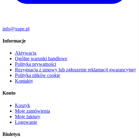
info@xupe.pl
Informacje
Aktywacja
Ogólne warunki handlowe
Polityka prywatności
Rezygnacja z umowy lub zgłoszenie reklamacji gwarancyjnej
Polityka plików cookie
Kontakty
Konto
Koszyk
Moje zamówienia
Moje faktury
Logowanie
Biuletyn