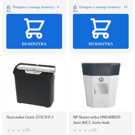
Dostępne u naszego dostawcy · 6
Dostępne u naszego dostawcy · 10
dni
dni
DO KOSZYKA
DO KOSZYKA
Niszczarka Genie 255CD P-1
HP Skartovačka ONESHRED
Auto 80CC bielo-šedá
(0)
(0)