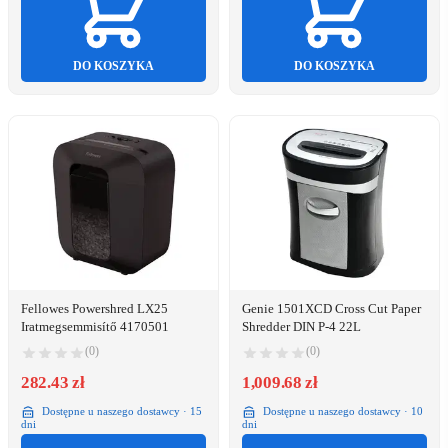
DO KOSZYKA
DO KOSZYKA
Fellowes Powershred LX25
Genie 1501XCD Cross Cut Paper
Iratmegsemmisítő 4170501
Shredder DIN P-4 22L
(0)
(0)
282.43 zł
1,009.68 zł
Dostępne u naszego dostawcy · 15
Dostępne u naszego dostawcy · 10
dni
dni