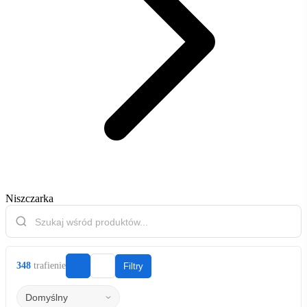
Niszczarka
348
trafienie
Filtry