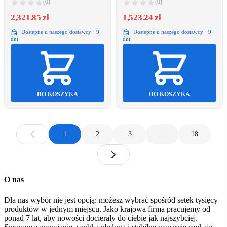
(0)
(0)
2,321.85 zł
1,523.24 zł
Dostępne u naszego dostawcy · 9
Dostępne u naszego dostawcy · 9
dni
dni
DO KOSZYKA
DO KOSZYKA
1
2
3
…
18
O nas
Dla nas wybór nie jest opcją: możesz wybrać spośród setek tysięcy
produktów w jednym miejscu. Jako krajowa firma pracujemy od
ponad 7 lat, aby nowości docierały do ciebie jak najszybciej.