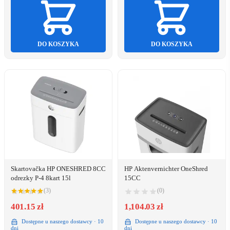
DO KOSZYKA
DO KOSZYKA
Skartovačka HP ONESHRED 8CC
HP Aktenvernichter OneShred
odrezky P-4 8kart 15l
15CC
(3)
(0)
401.15 zł
1,104.03 zł
Dostępne u naszego dostawcy · 10
Dostępne u naszego dostawcy · 10
dni
dni