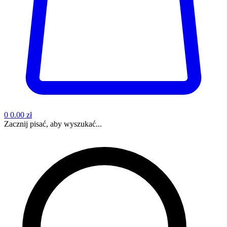
0
0.00 zł
Zacznij pisać, aby wyszukać...