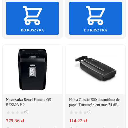
DO KOSZYKA
DO KOSZYKA
Niszczarka Rexel Promax QS
Hama Classic S60 destruidora de
RES823 P-2
papel Trituração em tiras 74 dB
22 cm Preto
(0)
(0)
775.36 zł
114.22 zł