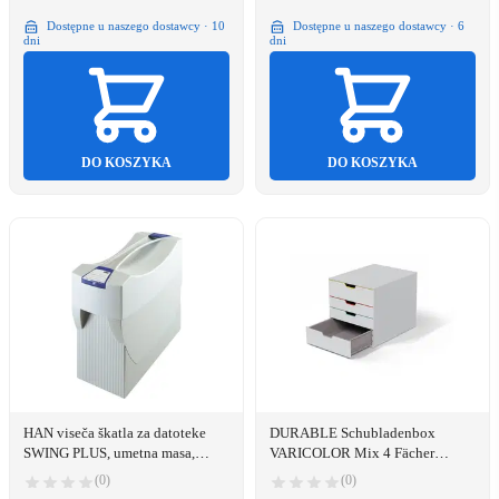
Dostępne u naszego dostawcy · 10
Dostępne u naszego dostawcy · 6
dni
dni
DO KOSZYKA
DO KOSZYKA
HAN viseča škatla za datoteke
DURABLE Schubladenbox
SWING PLUS, umetna masa,
VARICOLOR Mix 4 Fächer
svetlo siva
mehrfb
(0)
(0)