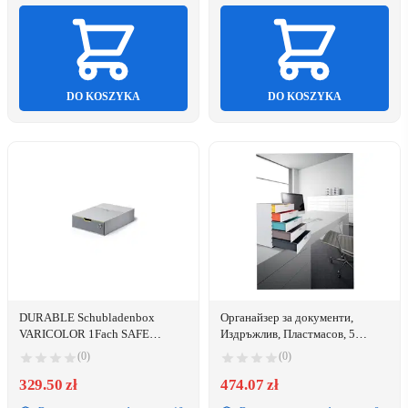
DO KOSZYKA
DO KOSZYKA
DURABLE Schubladenbox
Органайзер за документи,
VARICOLOR 1Fach SAFE
Издръжлив, Пластмасов, 5
Schloss mehrfbg
чекмеджета, Бял
(0)
(0)
329.50 zł
474.07 zł