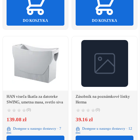
DO KOSZYKA
DO KOSZYKA
HAN viseča škatla za datoteke
Zásobník na poznámkové lístky
SWING, umetna masa, svetlo siva
Herma
(0)
(0)
139.08 zł
39.16 zł
Dostępne u naszego dostawcy · 7
Dostępne u naszego dostawcy · 12
dni
dni