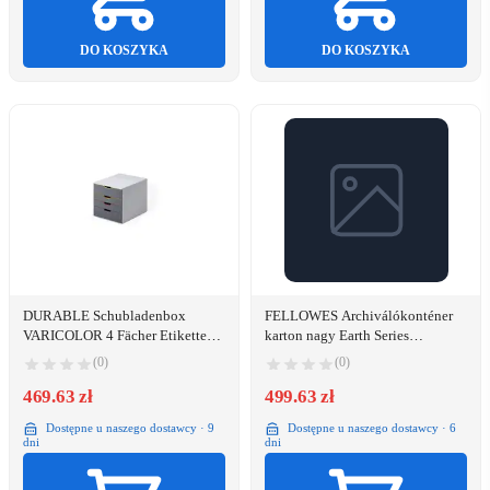
DO KOSZYKA
DO KOSZYKA
DURABLE Schubladenbox
FELLOWES Archiválókonténer
VARICOLOR 4 Fächer Etiketten
karton nagy Earth Series
mehrfbg
IFW44707
(0)
(0)
469.63 zł
499.63 zł
Dostępne u naszego dostawcy · 9
Dostępne u naszego dostawcy · 6
dni
dni