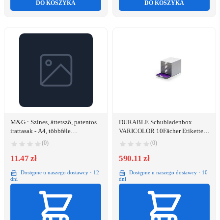
DO KOSZYKA
DO KOSZYKA
M&G : Színes, áttetsző, patentos
DURABLE Schubladenbox
irattasak - A4, többféle
VARICOLOR 10Fächer Etiketten
(D104070A4)
mehrfbg
(0)
(0)
11.47 zł
590.11 zł
Dostępne u naszego dostawcy · 12
Dostępne u naszego dostawcy · 10
dni
dni