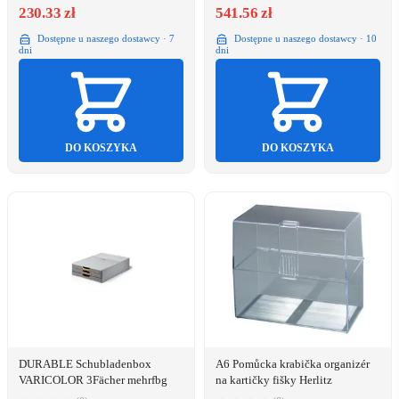
230.33 zł
541.56 zł
Dostępne u naszego dostawcy · 7
Dostępne u naszego dostawcy · 10
dni
dni
DO KOSZYKA
DO KOSZYKA
DURABLE Schubladenbox
A6 Pomůcka krabička organizér
VARICOLOR 3Fächer mehrfbg
na kartičky fišky Herlitz