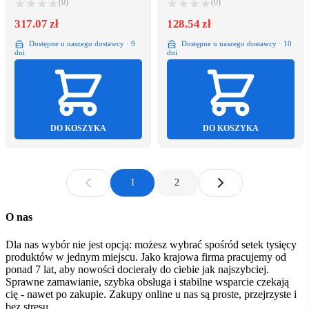
(0)
(0)
317.07 zł
128.54 zł
Dostępne u naszego dostawcy · 9
Dostępne u naszego dostawcy · 10
dni
dni
DO KOSZYKA
DO KOSZYKA
1
2
O nas
Dla nas wybór nie jest opcją: możesz wybrać spośród setek tysięcy
produktów w jednym miejscu. Jako krajowa firma pracujemy od
ponad 7 lat, aby nowości docierały do ciebie jak najszybciej.
Sprawne zamawianie, szybka obsługa i stabilne wsparcie czekają
cię - nawet po zakupie. Zakupy online u nas są proste, przejrzyste i
bez stresu.