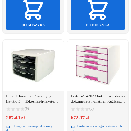
DO KOSZYKA
DO KOSZYKA
Helit "Chameleon" műanyag
Leitz 52142023 kutija za pohranu
irattároló 4 fiókos fehér-fekete
dokumenata Polistiren Ružičasto,
(INH6129695/ H6129695)
Bijelo
(0)
(0)
287.49 zł
672.97 zł
Dostępne u naszego dostawcy · 6
Dostępne u naszego dostawcy · 6
dni
dni