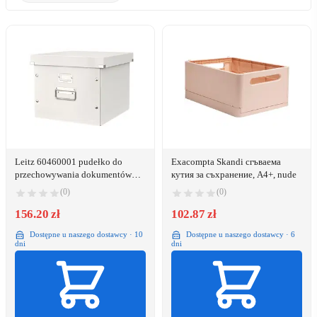
Leitz 60460001 pudełko do
Exacompta Skandi сгъваема
przechowywania dokumentów
кутия за съхранение, A4+, nude
Polipropylen (PP) Biały
(0)
(0)
156.20 zł
102.87 zł
Dostępne u naszego dostawcy · 10
Dostępne u naszego dostawcy · 6
dni
dni