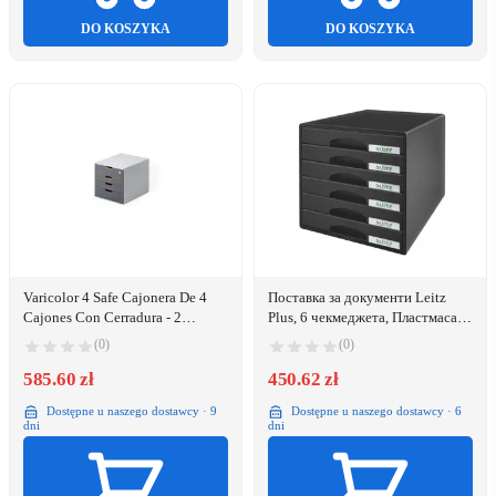
DO KOSZYKA
DO KOSZYKA
Varicolor 4 Safe Cajonera De 4
Поставка за документи Leitz
Cajones Con Cerradura - 2
Plus, 6 чекмеджета, Пластмаса,
Cajones Xxl - Tamaño Apto Para
Черен
(0)
(0)
Armarios De Oficina Estandar -
Color Gris Durable
585.60 zł
450.62 zł
Dostępne u naszego dostawcy · 9
Dostępne u naszego dostawcy · 6
dni
dni