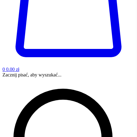
0
0.00 zł
Zacznij pisać, aby wyszukać...