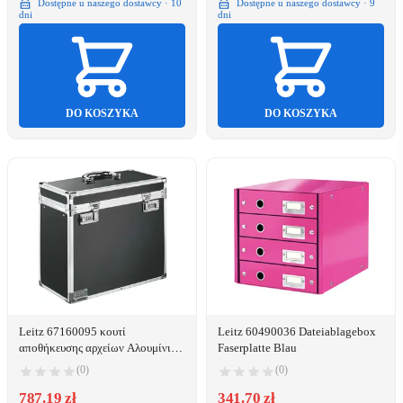
Dostępne u naszego dostawcy · 10
Dostępne u naszego dostawcy · 9
dni
dni
DO KOSZYKA
DO KOSZYKA
Leitz 67160095 κουτί
Leitz 60490036 Dateiablagebox
αποθήκευσης αρχείων Αλουμίνιο
Faserplatte Blau
(Αργύλιο), Μέταλο, Πλαστικός,
(0)
(0)
Ξύλο Μαύρος (Μαύρο), Xρώμιο
787.19 zł
341.70 zł