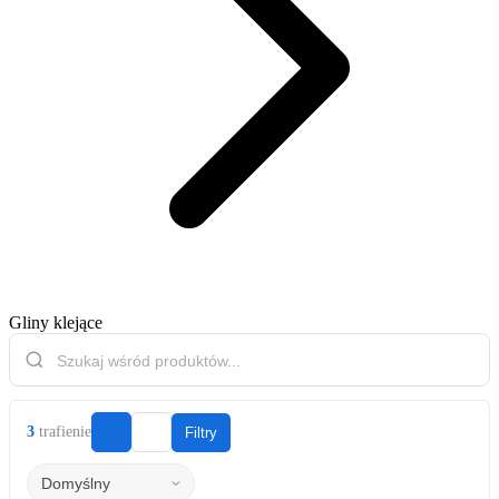
Gliny klejące
3
trafienie
Filtry