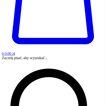
0
0.00 zł
Zacznij pisać, aby wyszukać...