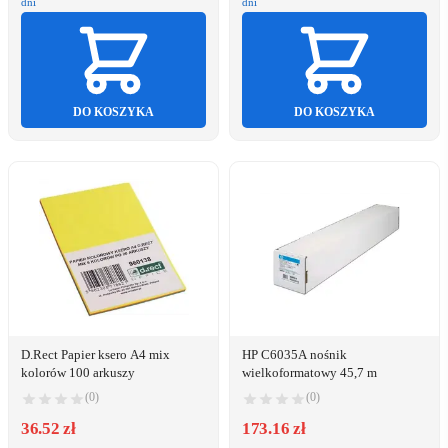
dni
dni
DO KOSZYKA
DO KOSZYKA
D.Rect Papier ksero A4 mix
HP C6035A nośnik
kolorów 100 arkuszy
wielkoformatowy 45,7 m
(0)
(0)
36.52 zł
173.16 zł