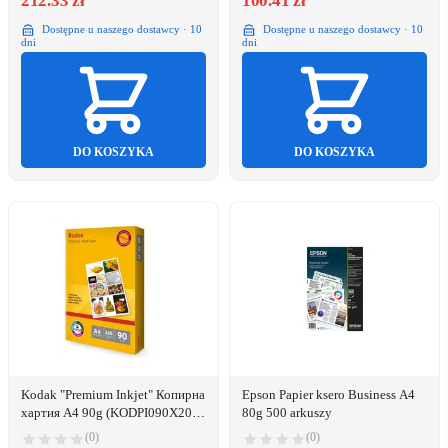
212.33 zł
100.41 zł
Dostępne u naszego dostawcy · 10
Dostępne u naszego dostawcy · 10
dni
dni
DO KOSZYKA
DO KOSZYKA
Kodak "Premium Inkjet" Копирна
Epson Papier ksero Business A4
хартия A4 90g (KODPI090X205)
80g 500 arkuszy
(KODPI090X205)
(0)
(0)