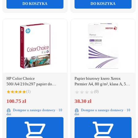
DO KOSZYKA
DO KOSZYKA
HP Color Choice
Papier biurowy ksero Xerox
500/A4/210x297 papier do
Premier A4, 80 g/m², klasa A, 500
drukarek atramentowych A4
arkuszy, 1 ryza (3R91720)
(1)
(0)
(210x297 mm) 500 ark. Biały
100.75 zł
38.30 zł
Dostępne u naszego dostawcy · 10
Dostępne u naszego dostawcy · 10
dni
dni