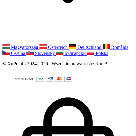
Magyarország
Österreich
Deutschland
România
Čeština
Slovenský
български
Polska
© XuPe.pl - 2024-2026 . Wszelkie prawa zastrzeżone!