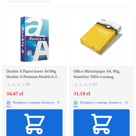
Double A Papier ksero A4 80g
Office Másolópapír A4, 80g,
Double-A Premium DoubleA-250
Smartline 500ív/csomag,
A4 80g biały 165 CIE 250 ark
(0)
(0)
34.47 zł
31.19 zł
Dostępne u naszego dostawcy · 9
Dostępne u naszego dostawcy · 11
dni
dni