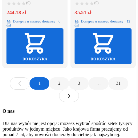
Cyjan, Purpurowy, Żółty
(0)
(0)
244.18 zł
35.51 zł
Dostępne u naszego dostawcy · 6
Dostępne u naszego dostawcy · 12
dni
dni
DO KOSZYKA
DO KOSZYKA
1
2
3
…
31
O nas
Dla nas wybór nie jest opcją: możesz wybrać spośród setek tysięcy
produktów w jednym miejscu. Jako krajowa firma pracujemy od
ponad 7 lat, aby nowości docierały do ciebie jak najszybciej.