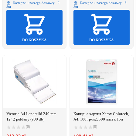
Dostępne u naszego dostawcy · 9
Dostępne u naszego dostawcy · 6
dni
dni
DO KOSZYKA
DO KOSZYKA
Victoria A4 Leporelló 240 mm
Копирна хартия Xerox Colotech,
12" 2 példány (900 db)
A4, 100 гр/м2, 500 листа/Топ
(0)
(0)