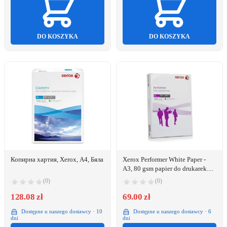
DO KOSZYKA
DO KOSZYKA
Копирна хартия, Xerox, A4, Бяла
Xerox Performer White Paper -
A3, 80 gsm papier do drukarek
atramentowych Biały
(0)
(0)
128.08 zł
69.00 zł
Dostępne u naszego dostawcy · 10
Dostępne u naszego dostawcy · 6
dni
dni