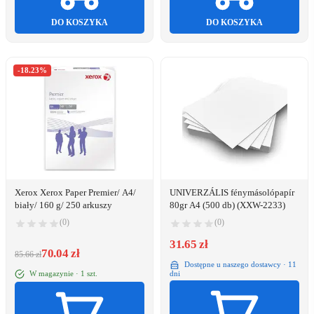
DO KOSZYKA
DO KOSZYKA
-18.23%
Xerox Xerox Paper Premier/ A4/
UNIVERZÁLIS fénymásolópapír
biały/ 160 g/ 250 arkuszy
80gr A4 (500 db) (XXW-2233)
(0)
(0)
31.65 zł
70.04 zł
85.66 zł
Dostępne u naszego dostawcy · 11
W magazynie · 1 szt.
dni