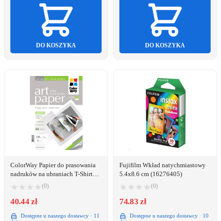
DO KOSZYKA
DO KOSZYKA
ColorWay Papier do prasowania
Fujifilm Wkład natychmiastowy
nadruków na ubraniach T-Shirt
5.4x8.6 cm (16276405)
A4 120g/m 5 arkuszy
(0)
(0)
(PTW120005A4)
40.44 zł
74.83 zł
Dostępne u naszego dostawcy · 11
Dostępne u naszego dostawcy · 10