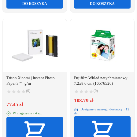
DO KOSZYKA
DO KOSZYKA
Triton Xiaomi | Instant Photo
Fujifilm Wkład natychmiastowy
Paper 3"" | g/m
7.2x8.6 cm (16576520)
(0)
(0)
108.79 zł
77.45 zł
Dostępne u naszego dostawcy · 12
W magazynie · 4 szt.
dni