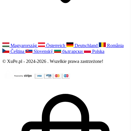
Magyarország
Österreich
Deutschland
România
Čeština
Slovenský
български
Polska
© XuPe.pl - 2024-2026 . Wszelkie prawa zastrzeżone!