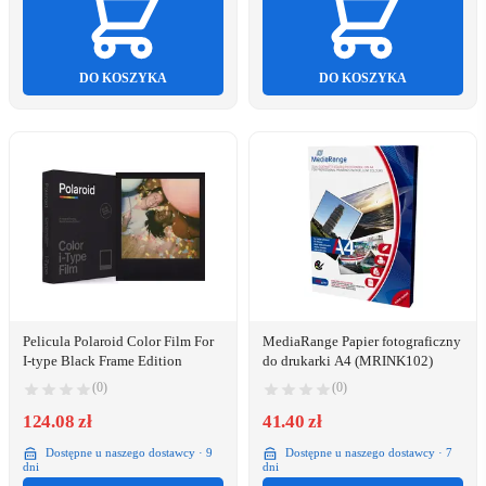
DO KOSZYKA
DO KOSZYKA
Pelicula Polaroid Color Film For
MediaRange Papier fotograficzny
I-type Black Frame Edition
do drukarki A4 (MRINK102)
(0)
(0)
124.08 zł
41.40 zł
Dostępne u naszego dostawcy · 9
Dostępne u naszego dostawcy · 7
dni
dni