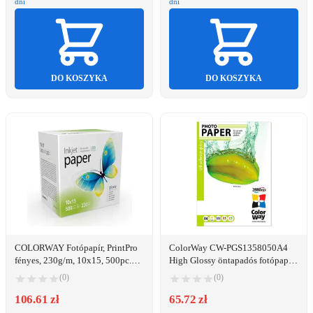
dni
dni
DO KOSZYKA
DO KOSZYKA
COLORWAY Fotópapír, PrintPro
ColorWay CW-PGS1358050A4
fényes, 230g/m, 10x15, 500pc.
High Glossy öntapadós fotópapír
(PGE2305004R)
A4/50db fényes
(0)
(0)
106.61 zł
65.72 zł