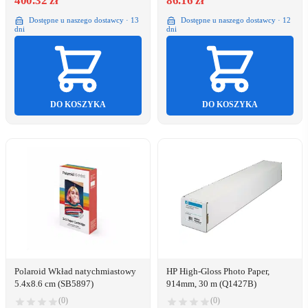
400.32 zł
86.16 zł
Dostępne u naszego dostawcy · 13
Dostępne u naszego dostawcy · 12
dni
dni
DO KOSZYKA
DO KOSZYKA
Polaroid Wkład natychmiastowy
HP High-Gloss Photo Paper,
5.4x8.6 cm (SB5897)
914mm, 30 m (Q1427B)
(0)
(0)