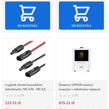
DO KOSZYKA
DO KOSZYKA
Logilink Szolár hosszabbító
Domowy UPS500 zasilacz
kábelkészlet, MC4/M - MC4/F, 6
awaryjny i stabilizator napięcia
mm2, CU, 7,5 m (PHC0104)
(0)
(0)
223.31 zł
655.21 zł