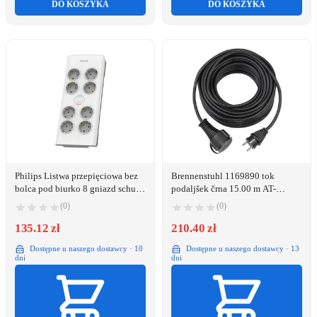
DO KOSZYKA
DO KOSZYKA
Philips Listwa przepięciowa bez
Brennenstuhl 1169890 tok
bolca pod biurko 8 gniazd schuko
podaljšek črna 15.00 m AT-
Philips
N05V3V3-F 3G 1\,5 mm²
(0)
(0)
135.12 zł
210.40 zł
Dostępne u naszego dostawcy · 10
Dostępne u naszego dostawcy · 13
dni
dni