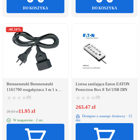
DO KOSZYKA
DO KOSZYKA
-40.34%
Brennenstuhl Brennenstuhl
Listwa zasilająca Eaton EATON
1161790 rozgałęziacz 3 m 1 x
Protection Box 8 Tel USB DIN
gniazdo sieciowe
(0)
(0)
263.47 zł
11.95 zł
20.03 zł
Dostępne u naszego dostawcy · 12
W magazynie · 2 szt.
dni