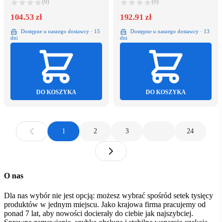
(0)
(0)
zasilająca typu F
104.53 zł
192.91 zł
Dostępne u naszego dostawcy · 15
Dostępne u naszego dostawcy · 13
dni
dni
DO KOSZYKA
DO KOSZYKA
1
2
3
…
24
O nas
Dla nas wybór nie jest opcją: możesz wybrać spośród setek tysięcy
produktów w jednym miejscu. Jako krajowa firma pracujemy od
ponad 7 lat, aby nowości docierały do ciebie jak najszybciej.