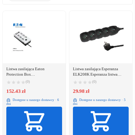
Listwa zasilająca Eaton
Listwa zasilająca Esperanza
Protection Box
ELK208K Esperanza listwa
przeciwprzepięciowa 6 gniazd 1.5
zasilająca 5 gn. 3m czarna
(0)
(0)
m biała (PB6D)
152.43 zł
29.98 zł
Dostępne u naszego dostawcy · 6
Dostępne u naszego dostawcy · 5
dni
dni