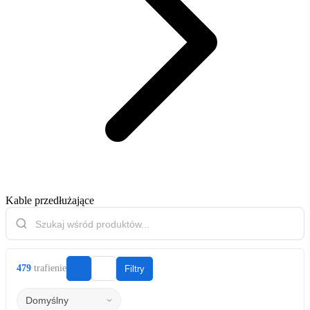
Kable przedłużające
479
trafienie
Filtry