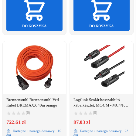
DO KOSZYKA
DO KOSZYKA
Brennenstuhl Brennenstuhl Verl.-
Logilink Szolár hosszabbító
Kabel BREMAXX 40m orange
kábelkészlet, MC4/M - MC4/F, 6
mm2, CU, 2 m (PHC0101)
(0)
(0)
722.61 zł
87.03 zł
Dostępne u naszego dostawcy · 10
Dostępne u naszego dostawcy · 23
dni
dni