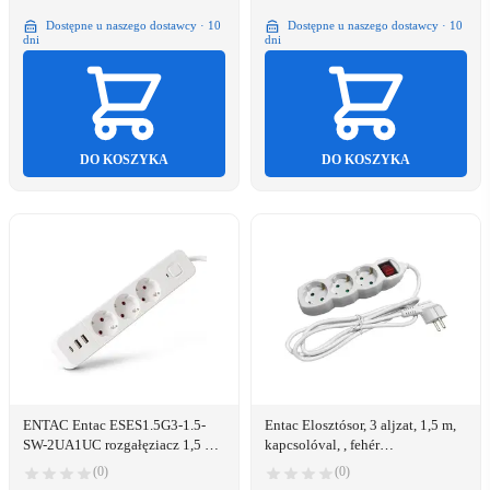
Dostępne u naszego dostawcy · 10
Dostępne u naszego dostawcy · 10
dni
dni
DO KOSZYKA
DO KOSZYKA
ENTAC Entac ESES1.5G3-1.5-
Entac Elosztósor, 3 aljzat, 1,5 m,
SW-2UA1UC rozgałęziacz 1,5 m
kapcsolóval, , fehér
3 x gniazdo sieciowe Wewnętrzna
(ENTEL3KM1)
(0)
(0)
Biały