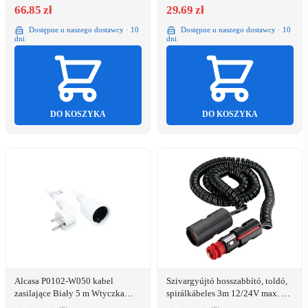
66.85 zł
29.69 zł
Dostępne u naszego dostawcy · 10
Dostępne u naszego dostawcy · 10
dni
dni
DO KOSZYKA
DO KOSZYKA
Alcasa P0102-W050 kabel
Szivargyújtó hosszabbító, toldó,
zasilające Biały 5 m Wtyczka
spirálkábeles 3m 12/24V max. 8A
zasilająca typu E+F Wtyczka
ProCar 67828200