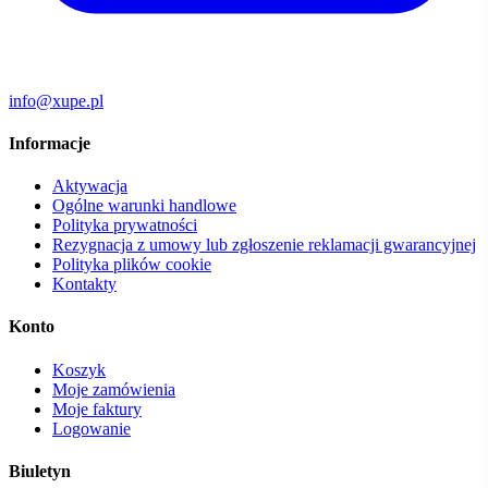
info@xupe.pl
Informacje
Aktywacja
Ogólne warunki handlowe
Polityka prywatności
Rezygnacja z umowy lub zgłoszenie reklamacji gwarancyjnej
Polityka plików cookie
Kontakty
Konto
Koszyk
Moje zamówienia
Moje faktury
Logowanie
Biuletyn