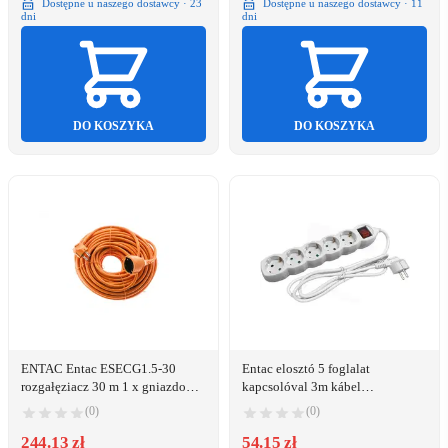
Dostępne u naszego dostawcy · 23
Dostępne u naszego dostawcy · 11
dni
dni
DO KOSZYKA
DO KOSZYKA
ENTAC Entac ESECG1.5-30
Entac elosztó 5 foglalat
rozgałęziacz 30 m 1 x gniazdo
kapcsolóval 3m kábel
sieciowe Wewnętrzna
(ESE1.5G5-3-SW)
(0)
(0)
Pomarańczowy
244.13 zł
54.15 zł