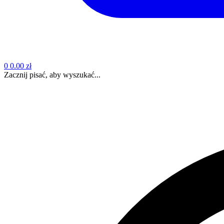
0
0.00 zł
Zacznij pisać, aby wyszukać...