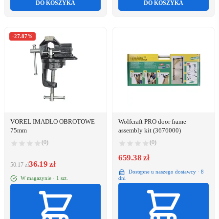
DO KOSZYKA
DO KOSZYKA
-27.87%
VOREL IMADŁO OBROTOWE
Wolfcraft PRO door frame
75mm
assembly kit (3676000)
(0)
(0)
659.38 zł
36.19 zł
50.17 zł
Dostępne u naszego dostawcy · 8
W magazynie · 1 szt.
dni