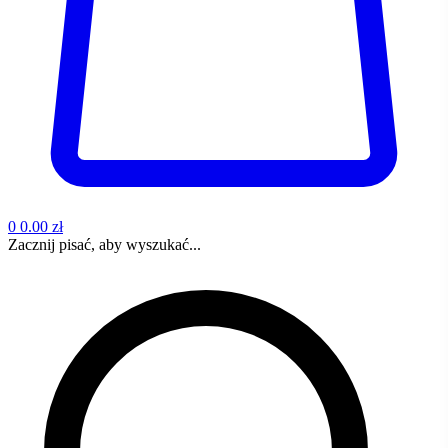
0
0.00 zł
Zacznij pisać, aby wyszukać...