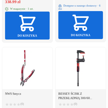
338.99 zł
Dostępne u naszego dostawcy · 6
W magazynie · 1 szt.
dni
DO KOSZYKA
DO KOSZYKA
NWS Smycz
BESSEY ŚCISK Z
PRZEKŁADNIĄ 300/60...
(0)
(0)