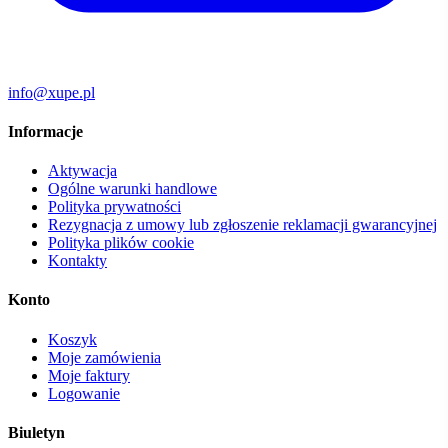
info@xupe.pl
Informacje
Aktywacja
Ogólne warunki handlowe
Polityka prywatności
Rezygnacja z umowy lub zgłoszenie reklamacji gwarancyjnej
Polityka plików cookie
Kontakty
Konto
Koszyk
Moje zamówienia
Moje faktury
Logowanie
Biuletyn