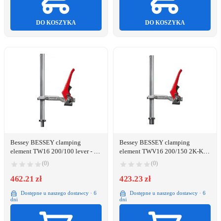
DO KOSZYKA
DO KOSZYKA
Bessey BESSEY clamping
Bessey BESSEY clamping
element TW16 200/100 lever - for
element TWV16 200/150 2K-Kst
welding tables (lever)
- for welding tables with variable
(0)
(0)
projection
462.21 zł
423.23 zł
Dostępne u naszego dostawcy · 6
Dostępne u naszego dostawcy · 6
dni
dni