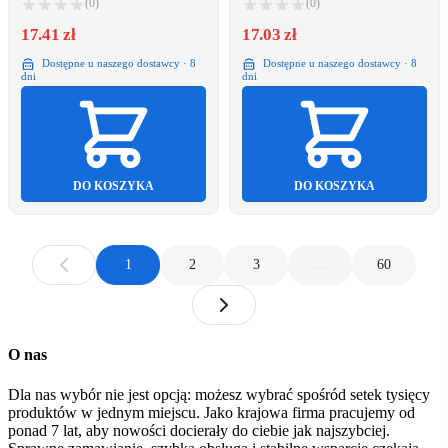
(0)
(0)
17.41 zł
17.03 zł
Dostępne u naszego dostawcy · 8
Dostępne u naszego dostawcy · 8
dni
dni
DO KOSZYKA
DO KOSZYKA
1
2
3
…
60
O nas
Dla nas wybór nie jest opcją: możesz wybrać spośród setek tysięcy
produktów w jednym miejscu. Jako krajowa firma pracujemy od
ponad 7 lat, aby nowości docierały do ciebie jak najszybciej.