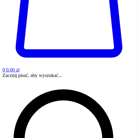
0
0.00 zł
Zacznij pisać, aby wyszukać...