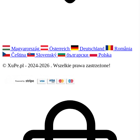
Magyarország
Österreich
Deutschland
România
Čeština
Slovenský
български
Polska
© XuPe.pl - 2024-2026 . Wszelkie prawa zastrzeżone!