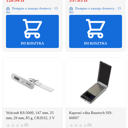
128.94 zł
337.83 zł
Dostępne u naszego dostawcy · 13
Dostępne u naszego dostawcy · 13
dni
dni
DO KOSZYKA
DO KOSZYKA
Voltcraft KS-5000, 147 mm, 35
Kapesní váha Basetech SJS-
mm, 29 mm, 85 g, CR2032, 3 V
60007
(0)
(0)