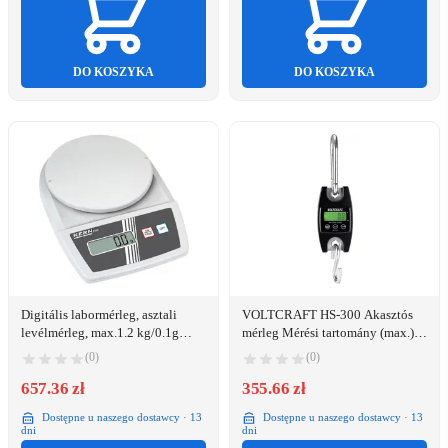
DO KOSZYKA
DO KOSZYKA
Digitális labormérleg, asztali
VOLTCRAFT HS-300 Akasztós
levélmérleg, max.1.2 kg/0.1g
mérleg Mérési tartomány (max.)
Kern EMB 1200-1
300 kg Leolvashatóság 200 g
(0)
(0)
Fekete
657.36 zł
355.66 zł
Dostępne u naszego dostawcy · 13
Dostępne u naszego dostawcy · 13
dni
dni