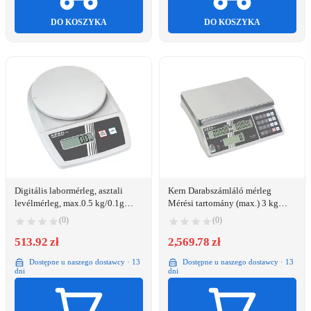
DO KOSZYKA
DO KOSZYKA
Digitális labormérleg, asztali
Kern Darabszámláló mérleg
levélmérleg, max.0.5 kg/0.1g
Mérési tartomány (max.) 3 kg
Kern EMB 500-1
Leolvashatóság 0.2 g Hálózatról
(0)
(0)
üzemeltetett, Akkuról
513.92 zł
üzemeltetett Ezüst
2,569.78 zł
Dostępne u naszego dostawcy · 13
Dostępne u naszego dostawcy · 13
dni
dni