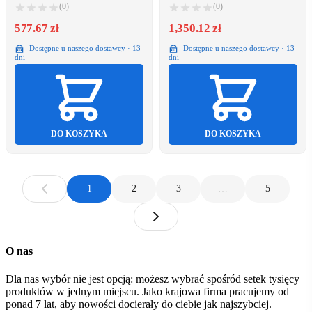
MAUL
(0)
(0)
577.67 zł
1,350.12 zł
Dostępne u naszego dostawcy · 13
Dostępne u naszego dostawcy · 13
dni
dni
DO KOSZYKA
DO KOSZYKA
1
2
3
…
5
O nas
Dla nas wybór nie jest opcją: możesz wybrać spośród setek tysięcy
produktów w jednym miejscu. Jako krajowa firma pracujemy od
ponad 7 lat, aby nowości docierały do ciebie jak najszybciej.