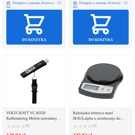
Dostępne u naszego dostawcy · 13
Dostępne u naszego dostawcy · 13
dni
dni
DO KOSZYKA
DO KOSZYKA
VOLTCRAFT VC-KS50
Kuhinjska tehtnica maul
Koffermérleg Mérési tartomány
MAULalpha z nosilnostjo do
(max.) 50 kg Leolvashatóság 10 g
2.000 g
(0)
(0)
Fekete, Élénk szürke