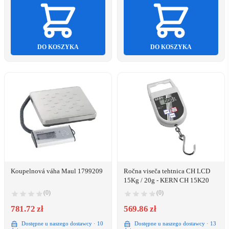
DO KOSZYKA
DO KOSZYKA
Koupelnová váha Maul 1799209
Ročna viseča tehtnica CH LCD
15Kg / 20g - KERN CH 15K20
(0)
(0)
781.72 zł
569.86 zł
Dostępne u naszego dostawcy · 10
Dostępne u naszego dostawcy · 13