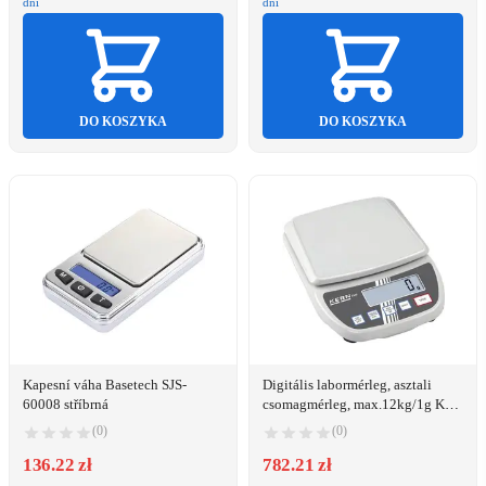
dni
dni
DO KOSZYKA
DO KOSZYKA
Kapesní váha Basetech SJS-
Digitális labormérleg, asztali
60008 stříbrná
csomagmérleg, max.12kg/1g Kern
EMS 12K1
(0)
(0)
136.22 zł
782.21 zł