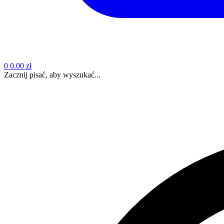
0
0.00 zł
Zacznij pisać, aby wyszukać...