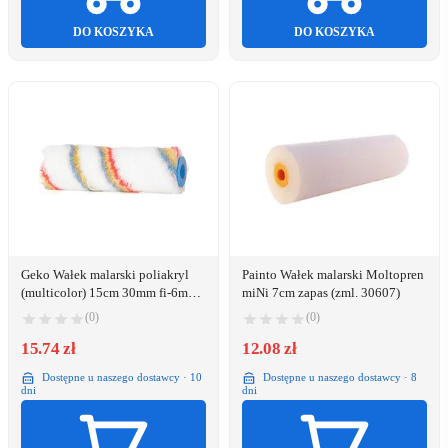
DO KOSZYKA
DO KOSZYKA
Geko Wałek malarski poliakryl
Painto Wałek malarski Moltopren
(multicolor) 15cm 30mm fi-6mm
miNi 7cm zapas (zml. 30607)
(200)
(0)
(0)
15.74 zł
12.08 zł
Dostępne u naszego dostawcy · 10
Dostępne u naszego dostawcy · 8
dni
dni