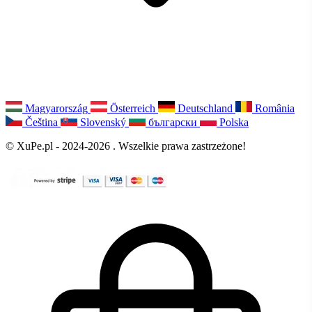
Magyarország
Österreich
Deutschland
România
Čeština
Slovenský
български
Polska
© XuPe.pl - 2024-2026 . Wszelkie prawa zastrzeżone!