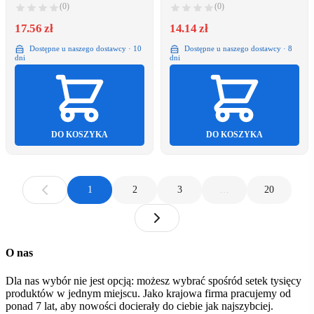
(0)
(0)
17.56 zł
14.14 zł
Dostępne u naszego dostawcy · 10
Dostępne u naszego dostawcy · 8
dni
dni
DO KOSZYKA
DO KOSZYKA
1
2
3
…
20
O nas
Dla nas wybór nie jest opcją: możesz wybrać spośród setek tysięcy
produktów w jednym miejscu. Jako krajowa firma pracujemy od
ponad 7 lat, aby nowości docierały do ciebie jak najszybciej.