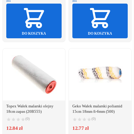
dni
dni
DO KOSZYKA
DO KOSZYKA
Topex Wałek malarski olejny
Geko Wałek malarski poliamid
18cm zapas (20B555)
15cm 18mm fi-6mm (500)
(0)
(0)
12.84 zł
12.77 zł