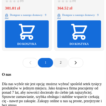
(0)
(0)
301.01 zł
364.52 zł
Dostępne u naszego dostawcy · 9
Dostępne u naszego dostawcy · 9
dni
dni
DO KOSZYKA
DO KOSZYKA
1
2
O nas
Dla nas wybór nie jest opcją: możesz wybrać spośród setek tysięcy
produktów w jednym miejscu. Jako krajowa firma pracujemy od
ponad 7 lat, aby nowości docierały do ciebie jak najszybciej.
Sprawne zamawianie, szybka obsługa i stabilne wsparcie czekają
cię - nawet po zakupie. Zakupy online u nas są proste, przejrzyste i
bez stresu.