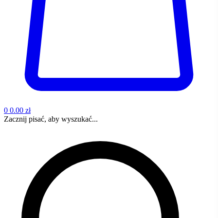
0
0.00 zł
Zacznij pisać, aby wyszukać...