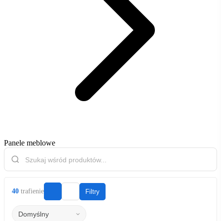
Panele meblowe
40
trafienie
Filtry