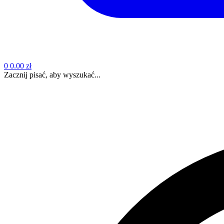
0
0.00 zł
Zacznij pisać, aby wyszukać...