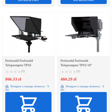
DO KOSZYKA
DO KOSZYKA
Feelworld Feelworld
Feelworld Feelworld
Teleprompter TP16
Teleprompter TP10 10"
(0)
(0)
866.33 zł
484.29 zł
Dostępne u naszego dostawcy · 6
Dostępne u naszego dostawcy · 6
dni
dni