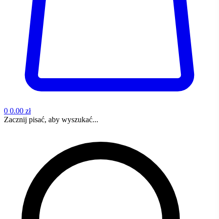
0
0.00 zł
Zacznij pisać, aby wyszukać...