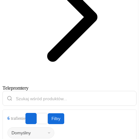
Telepromtery
6
trafienie
Filtry