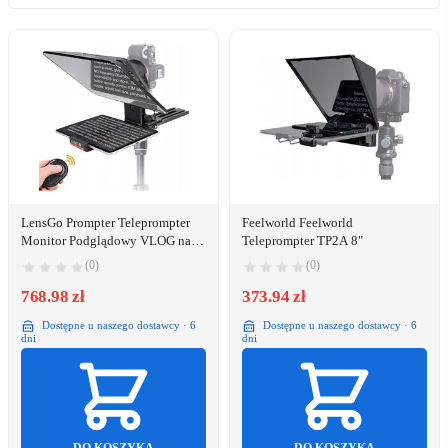
LensGo Prompter Teleprompter
Feelworld Feelworld
Monitor Podglądowy VLOG na
Teleprompter TP2A 8"
Aparat Tablet 12,9" LensGo /
(0)
(0)
TC12
768.98 zł
373.94 zł
Dostępne u naszego dostawcy · 6
Dostępne u naszego dostawcy · 6
dni
dni