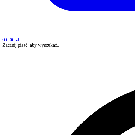
0
0.00 zł
Zacznij pisać, aby wyszukać...