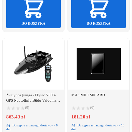
DO KOSZYKA
DO KOSZYKA
Žvejybos Įranga - Flytec V803-
MiLi MILI MICARD
GPS Nuotoliniu Būdu Valdomas
Masalo Laivas 12000mAh
(0)
(0)
Baterija Juoda
863.43 zł
181.20 zł
Dostępne u naszego dostawcy · 6
Dostępne u naszego dostawcy · 15
dni
dni