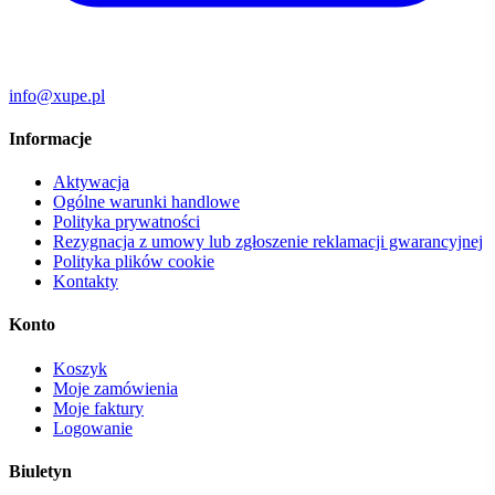
info@xupe.pl
Informacje
Aktywacja
Ogólne warunki handlowe
Polityka prywatności
Rezygnacja z umowy lub zgłoszenie reklamacji gwarancyjnej
Polityka plików cookie
Kontakty
Konto
Koszyk
Moje zamówienia
Moje faktury
Logowanie
Biuletyn