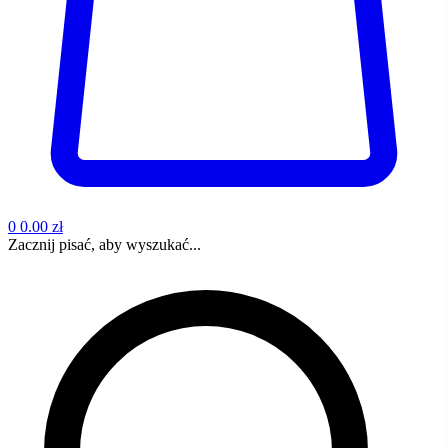
0
0.00 zł
Zacznij pisać, aby wyszukać...