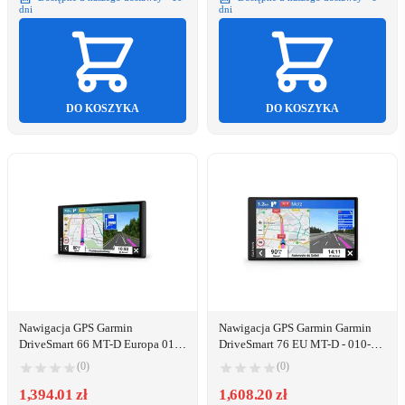
dni
dni
DO KOSZYKA
DO KOSZYKA
Nawigacja GPS Garmin
Nawigacja GPS Garmin Garmin
DriveSmart 66 MT-D Europa 010-
DriveSmart 76 EU MT-D - 010-
02469-11
02470-11
(0)
(0)
1,394.01 zł
1,608.20 zł