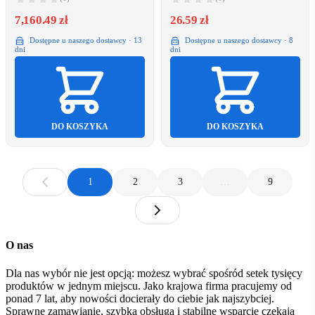
10,1''HD Display
7,160.49 zł
26.59 zł
Dostępne u naszego dostawcy · 13
Dostępne u naszego dostawcy · 8
dni
dni
DO KOSZYKA
DO KOSZYKA
1
2
3
…
9
O nas
Dla nas wybór nie jest opcją: możesz wybrać spośród setek tysięcy
produktów w jednym miejscu. Jako krajowa firma pracujemy od
ponad 7 lat, aby nowości docierały do ciebie jak najszybciej.
Sprawne zamawianie, szybka obsługa i stabilne wsparcie czekają