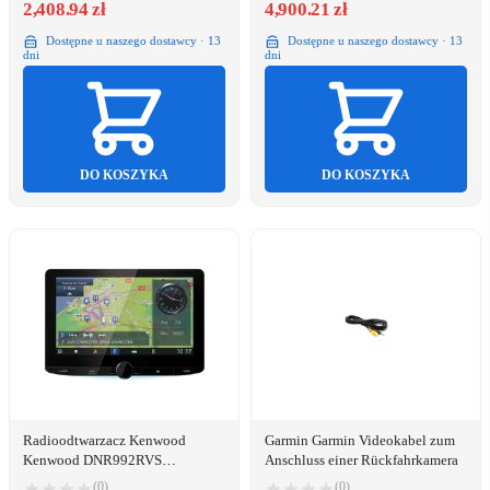
2,408.94 zł
4,900.21 zł
Dostępne u naszego dostawcy · 13
Dostępne u naszego dostawcy · 13
dni
dni
DO KOSZYKA
DO KOSZYKA
Radioodtwarzacz Kenwood
Garmin Garmin Videokabel zum
Kenwood DNR992RVS
Anschluss einer Rückfahrkamera
USB/BT/Navi/Camper/LKW
(0)
(0)