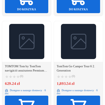
DO KOSZYKA
DO KOSZYKA
TOMTOM Tom by TomTom
TomTom Go Camper Tour 6 2.
navigáció asszisztens Premium
Generation
Pack 1TA0.002.01
(0)
(0)
629.24 zł
1,893.54 zł
Dostępne u naszego dostawcy · 6
Dostępne u naszego dostawcy · 6
dni
dni