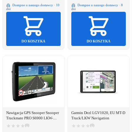
Dostępne u naszego dostawcy · 10
Dostępne u naszego dostawcy · 8
dni
dni
DO KOSZYKA
DO KOSZYKA
Nawigacja GPS Snooper Snooper
Garmin Dezl LGV1020, EU MT-D
Truckmate PRO S6900 LKW-
Truck/LKW Navigation
Navigationssystem
(0)
(0)