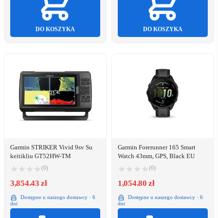
DO KOSZYKA
DO KOSZYKA
Garmin STRIKER Vivid 9sv Su
Garmin Forerunner 165 Smart
keitikliu GT52HW-TM
Watch 43mm, GPS, Black EU
(0)
(0)
3,854.43 zł
1,054.80 zł
Dostępne u naszego dostawcy · 6
Dostępne u naszego dostawcy · 6
dni
dni