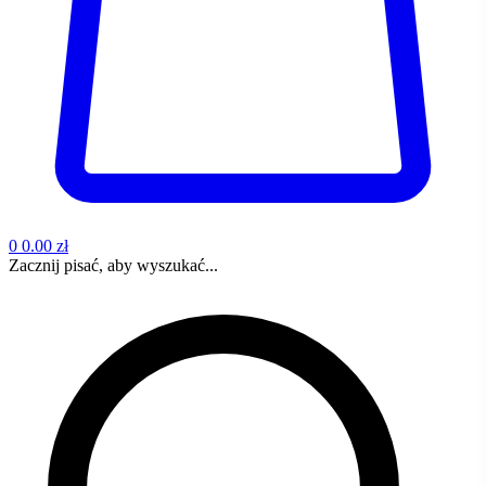
0
0.00 zł
Zacznij pisać, aby wyszukać...