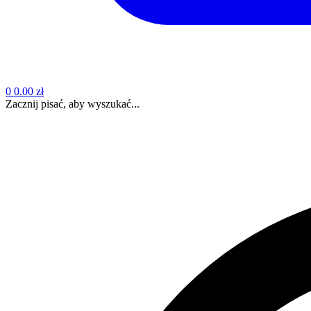
0
0.00 zł
Zacznij pisać, aby wyszukać...