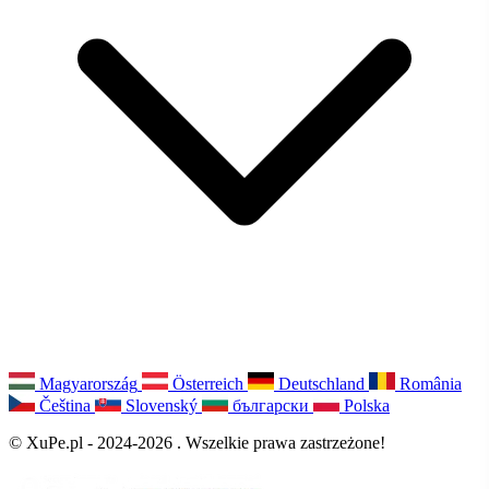
Magyarország
Österreich
Deutschland
România
Čeština
Slovenský
български
Polska
© XuPe.pl - 2024-2026 . Wszelkie prawa zastrzeżone!