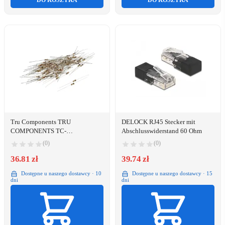
DO KOSZYKA
DO KOSZYKA
Tru Components TRU
DELOCK RJ45 Stecker mit
COMPONENTS TC-
Abschlusswiderstand 60 Ohm
CFR0W4J0390KIT203
(0)
(0)
Carbonbelægning-modstand 39
Ohm med aksial tråd 0207 0.25 W
36.81 zł
39.74 zł
5 % 100 stk
Dostępne u naszego dostawcy · 10
Dostępne u naszego dostawcy · 15
dni
dni