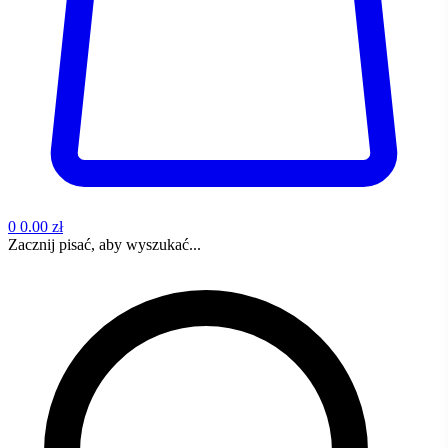
0
0.00 zł
Zacznij pisać, aby wyszukać...