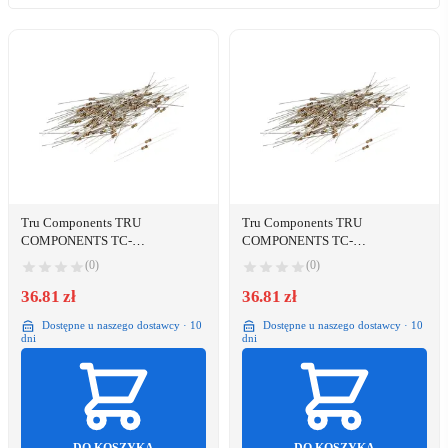
Tru Components TRU
Tru Components TRU
COMPONENTS TC-
COMPONENTS TC-
CFR0W4J0180KIT203
CFR0W4J0331KIT203
(0)
(0)
Carbonbelægning-modstand 18
Carbonbelægning-modstand 330
Ohm med aksial tråd 0207 0.25 W
36.81 zł
Ohm med aksial tråd 0207 0.25 W
36.81 zł
5 % 100 stk
5 % 100 stk
Dostępne u naszego dostawcy · 10
Dostępne u naszego dostawcy · 10
dni
dni