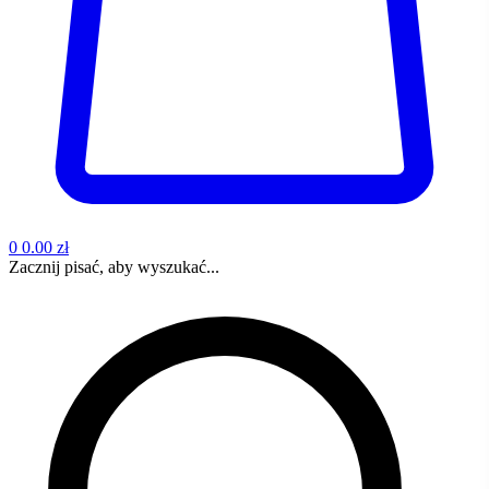
0
0.00 zł
Zacznij pisać, aby wyszukać...