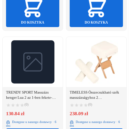
DO KOSZYKA
DO KOSZYKA
TRENDY SPORT Masszázs
TIMELESS Összecsukható szék
henger Lua 2 az 1-ben fekete-
masszázságyhoz 2
szürke
masszázshengerrel
(0)
(0)
130.84 zł
238.09 zł
Dostępne u naszego dostawcy · 6
Dostępne u naszego dostawcy · 6
dni
dni