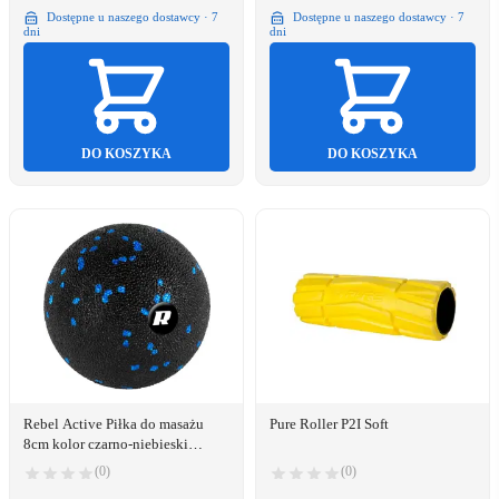
Dostępne u naszego dostawcy · 7
Dostępne u naszego dostawcy · 7
dni
dni
DO KOSZYKA
DO KOSZYKA
Rebel Active Piłka do masażu
Pure Roller P2I Soft
8cm kolor czarno-niebieski
materiał EPP Active
(0)
(0)