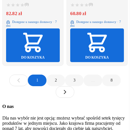
(0)
(0)
82.82 zł
60.80 zł
Dostępne u naszego dostawcy · 7
Dostępne u naszego dostawcy · 7
dni
dni
DO KOSZYKA
DO KOSZYKA
1
2
3
…
8
O nas
Dla nas wybór nie jest opcją: możesz wybrać spośród setek tysięcy
produktów w jednym miejscu. Jako krajowa firma pracujemy od
ponad 7 lat, aby nowości docierały do ciebie jak najszybciej.