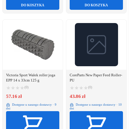
DO KOSZYKA
DO KOSZYKA
Victoria Sport Wałek roller joga
CoreParts New Paper Feed Roller-
EPP 14 x 33cm 125 g
PU
(0)
(0)
57.16 zł
43.86 zł
Dostępne u naszego dostawcy · 9
Dostępne u naszego dostawcy · 10
dni
dni