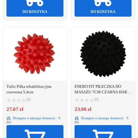
DO KOSZYKA
DO KOSZYKA
Tullo Piłka rehabilitacyjna
ENERO FIT PIŁECZKA DO
czerwona 5,4cm
MASAŻU 7CM CZARNA HARD
ENERO FIT
(0)
(0)
27.07 zł
23.90 zł
Dostępne u naszego dostawcy · 9
Dostępne u naszego dostawcy · 9
dni
dni