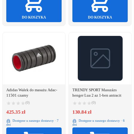
DO KOSZYKA
DO KOSZYKA
Adidas Wałek do masażu Adac-
TRENDY SPORT Masszázs
11501 czarny
henger Lua 2 az 1-ben antracit
(0)
(0)
425.35 zł
130.84 zł
Dostępne u naszego dostawcy · 7
Dostępne u naszego dostawcy · 6
dni
dni