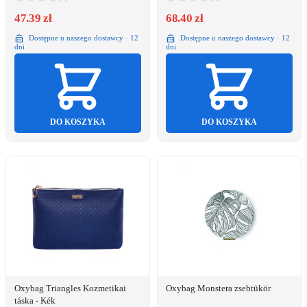
47.39 zł
68.40 zł
Dostępne u naszego dostawcy · 12
Dostępne u naszego dostawcy · 12
dni
dni
DO KOSZYKA
DO KOSZYKA
Oxybag Triangles Kozmetikai
Oxybag Monstera zsebtükör
táska - Kék