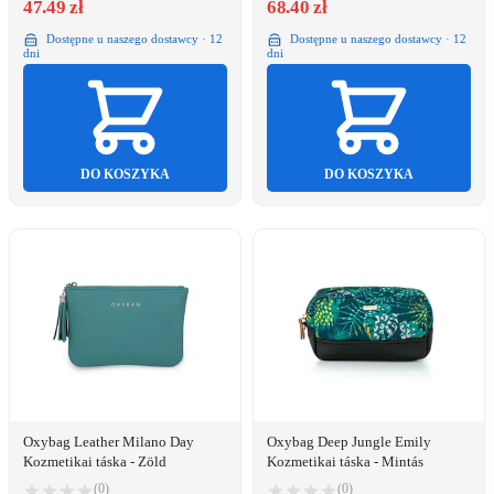
47.49 zł
68.40 zł
Dostępne u naszego dostawcy · 12
Dostępne u naszego dostawcy · 12
dni
dni
DO KOSZYKA
DO KOSZYKA
Oxybag Leather Milano Day
Oxybag Deep Jungle Emily
Kozmetikai táska - Zöld
Kozmetikai táska - Mintás
(0)
(0)