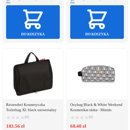
dni
dni
DO KOSZYKA
DO KOSZYKA
Reisenthel Kosmetyczka
Oxybag Black & White Weekend
Toiletbag XL black uniwersalny
Kozmetikai táska - Mintás
(0)
(0)
183.56 zł
68.40 zł