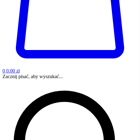
0
0.00 zł
Zacznij pisać, aby wyszukać...