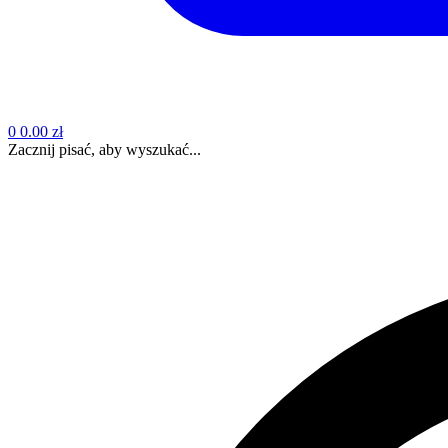
0
0.00 zł
Zacznij pisać, aby wyszukać...