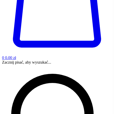
0
0.00 zł
Zacznij pisać, aby wyszukać...