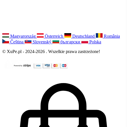
Magyarország
Österreich
Deutschland
România
Čeština
Slovenský
български
Polska
© XuPe.pl - 2024-2026 . Wszelkie prawa zastrzeżone!