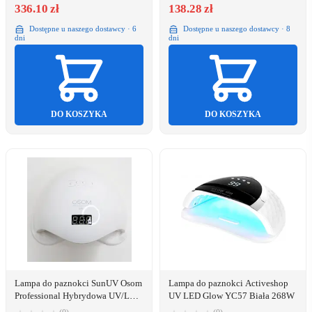
336.10 zł
138.28 zł
Dostępne u naszego dostawcy · 6
Dostępne u naszego dostawcy · 8
dni
dni
DO KOSZYKA
DO KOSZYKA
Lampa do paznokci SunUV Osom
Lampa do paznokci Activeshop
Professional Hybrydowa UV/LED
UV LED Glow YC57 Biała 268W
gelio lempa 48W OSOM5PLUS