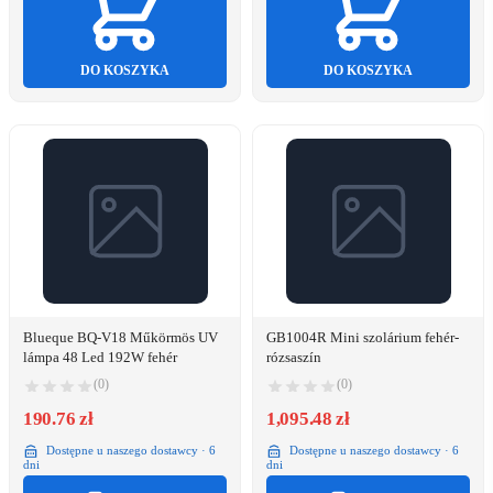
DO KOSZYKA
DO KOSZYKA
Blueque BQ-V18 Műkörmös UV
GB1004R Mini szolárium fehér-
lámpa 48 Led 192W fehér
rózsaszín
(0)
(0)
190.76 zł
1,095.48 zł
Dostępne u naszego dostawcy · 6
Dostępne u naszego dostawcy · 6
dni
dni