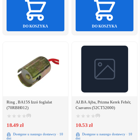
DO KOSZYKA
DO KOSZYKA
Ring , BA15S Izzó foglalat
AJ.BA Ajba, Prizma Kerek Fehér,
(70RBH012)
Csavaros (52CT52000)
(0)
(0)
18.49 zł
10.53 zł
Dostępne u naszego dostawcy · 10
Dostępne u naszego dostawcy · 10
dni
dni