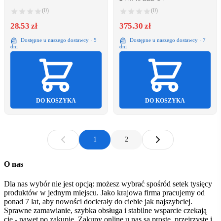
(0)
(0)
28.53 zł
375.30 zł
Dostępne u naszego dostawcy · 5
Dostępne u naszego dostawcy · 7
dni
dni
DO KOSZYKA
DO KOSZYKA
1
2
O nas
Dla nas wybór nie jest opcją: możesz wybrać spośród setek tysięcy
produktów w jednym miejscu. Jako krajowa firma pracujemy od
ponad 7 lat, aby nowości docierały do ciebie jak najszybciej.
Sprawne zamawianie, szybka obsługa i stabilne wsparcie czekają
cię - nawet po zakupie. Zakupy online u nas są proste, przejrzyste i