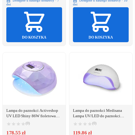
Dostępne u naszego dostawcy · 7
Dostępne u naszego dostawcy · 10
dni
dni
DO KOSZYKA
DO KOSZYKA
Lampa do paznokci Activeshop
Lampa do paznokci Medisana
UV LED Shiny 86W fioletowa
Lampa UV/LED do paznokci
perła (143808)
Medisana ND 880
(0)
(0)
178.55 zł
119.86 zł