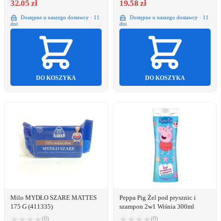
32.05 zł
19.58 zł
Dostępne u naszego dostawcy · 11
Dostępne u naszego dostawcy · 11
dni
dni
DO KOSZYKA
DO KOSZYKA
Milo MYDŁO SZARE MATTES
Peppa Pig Żel pod prysznic i
175 G (411335)
szampon 2w1 Wiśnia 300ml
(0)
(0)