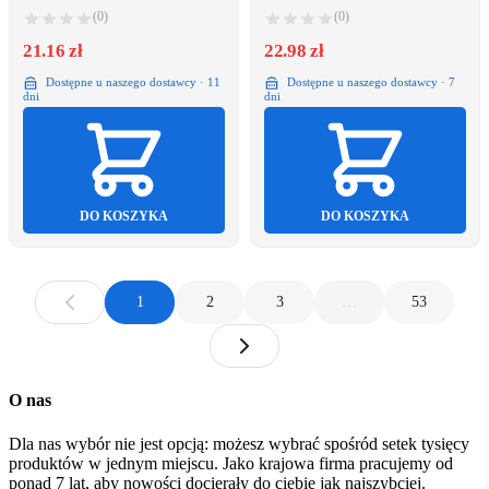
(0)
(0)
21.16 zł
22.98 zł
Dostępne u naszego dostawcy · 11
Dostępne u naszego dostawcy · 7
dni
dni
DO KOSZYKA
DO KOSZYKA
1
2
3
…
53
O nas
Dla nas wybór nie jest opcją: możesz wybrać spośród setek tysięcy
produktów w jednym miejscu. Jako krajowa firma pracujemy od
ponad 7 lat, aby nowości docierały do ciebie jak najszybciej.