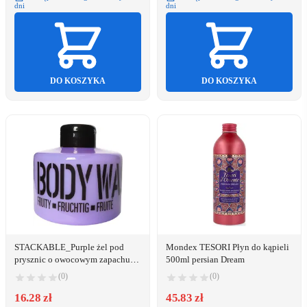
dni
dni
DO KOSZYKA
DO KOSZYKA
STACKABLE_Purple żel pod
Mondex TESORI Płyn do kąpieli
prysznic o owocowym zapachu
500ml persian Dream
100ml
(0)
(0)
16.28 zł
45.83 zł