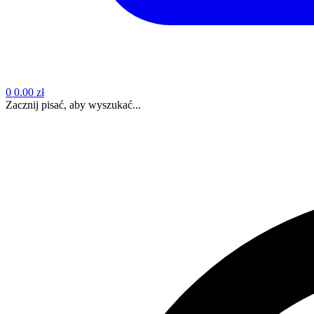
0
0.00 zł
Zacznij pisać, aby wyszukać...