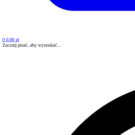
0
0.00 zł
Zacznij pisać, aby wyszukać...