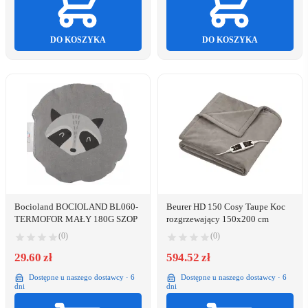
DO KOSZYKA
DO KOSZYKA
Bocioland BOCIOLAND BL060-
Beurer HD 150 Cosy Taupe Koc
TERMOFOR MAŁY 180G SZOP
rozgrzewający 150x200 cm
(0)
(0)
29.60 zł
594.52 zł
Dostępne u naszego dostawcy · 6
Dostępne u naszego dostawcy · 6
dni
dni