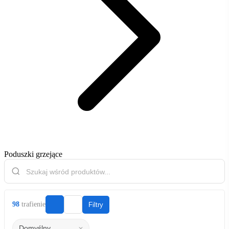
Poduszki grzejące
98
trafienie
Filtry