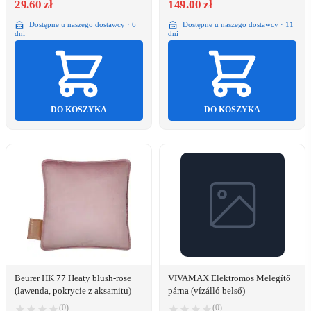
29.60 zł
149.00 zł
Dostępne u naszego dostawcy · 6
Dostępne u naszego dostawcy · 11
dni
dni
DO KOSZYKA
DO KOSZYKA
Beurer HK 77 Heaty blush-rose
VIVAMAX Elektromos Melegítő
(lawenda, pokrycie z aksamitu)
párna (vízálló belső)
(0)
(0)