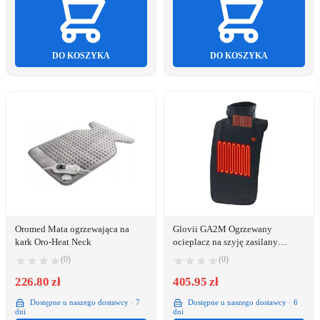
DO KOSZYKA
DO KOSZYKA
Oromed Mata ogrzewająca na
Glovii GA2M Ogrzewany
kark Oro-Heat Neck
ocieplacz na szyję zasilany
powerbankiem
(0)
(0)
226.80 zł
405.95 zł
Dostępne u naszego dostawcy · 7
Dostępne u naszego dostawcy · 6
dni
dni