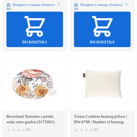
Dostępne u naszego dostawcy · 7
Dostępne u naszego dostawcy · 7
dni
dni
DO KOSZYKA
DO KOSZYKA
Bocioland Termofor z pestki
Tristar Cordless heating pillow |
wiśni retro garden (3172061)
BW-4798 | Number of heating
levels 3 | Number of persons 1 |
(0)
(0)
Washable | Textile | 10 W | Beige