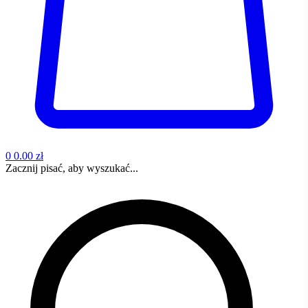
0
0.00 zł
Zacznij pisać, aby wyszukać...