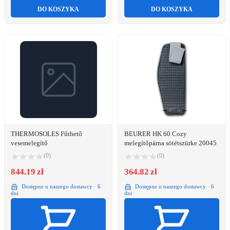
DO KOSZYKA
DO KOSZYKA
THERMOSOLES Fűthető
BEURER HK 60 Cozy
vesemelegítő
melegítőpárna sötétszürke 20045
(0)
(0)
844.19 zł
364.82 zł
Dostępne u naszego dostawcy · 6
Dostępne u naszego dostawcy · 6
dni
dni