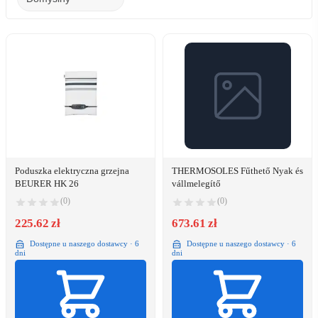
Poduszka elektryczna grzejna
THERMOSOLES Fűthető Nyak és
BEURER HK 26
vállmelegítő
(0)
(0)
225.62 zł
673.61 zł
Dostępne u naszego dostawcy · 6
Dostępne u naszego dostawcy · 6
dni
dni