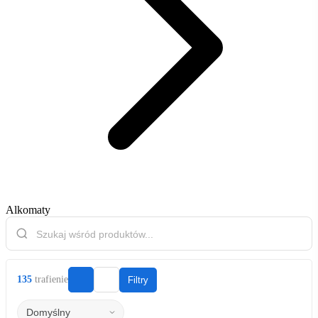
Alkomaty
135
trafienie
Filtry