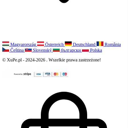
Magyarország
Österreich
Deutschland
România
Čeština
Slovenský
български
Polska
© XuPe.pl - 2024-2026 . Wszelkie prawa zastrzeżone!