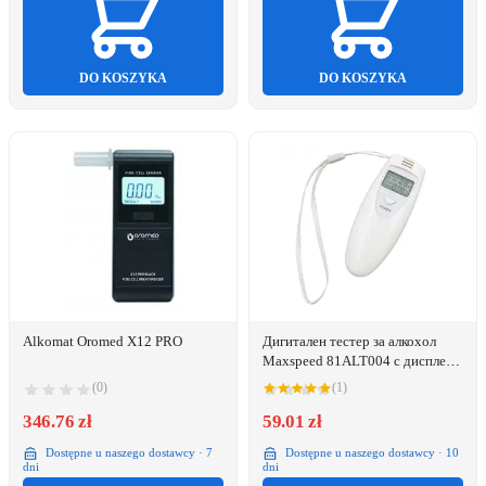
DO KOSZYKA
DO KOSZYKA
Alkomat Oromed X12 PRO
Дигитален тестер за алкохол
Maxspeed 81ALT004 с дисплей,
бял
(0)
(1)
346.76 zł
59.01 zł
Dostępne u naszego dostawcy · 7
Dostępne u naszego dostawcy · 10
dni
dni