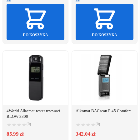
dni
dni
DO KOSZYKA
DO KOSZYKA
4World Alkomat-tester trzewoci
Alkomat BACscan F-45 Comfort
BLOW 3300
(0)
(0)
85.99 zł
342.04 zł