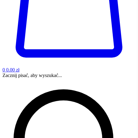
0
0.00 zł
Zacznij pisać, aby wyszukać...