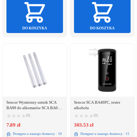
DO KOSZYKA
DO KOSZYKA
Sencor Wymienny ustnik SCA
Sencor SCA BA40FC, tester
BA99 do alkomatów SCA BA01,
alkoholu
SCA BA02
(0)
(0)
7.89 zł
303.53 zł
Dostępne u naszego dostawcy · 10
Dostępne u naszego dostawcy · 11