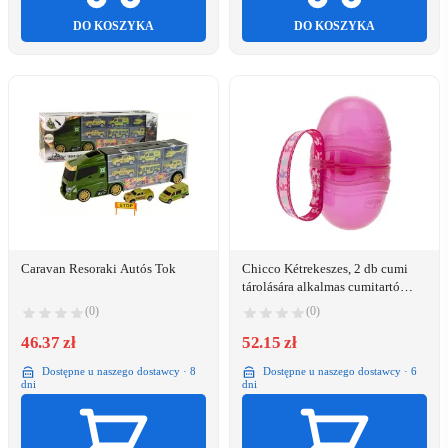
DO KOSZYKA
DO KOSZYKA
Caravan Resoraki Autós Tok
Chicco Kétrekeszes, 2 db cumi
tárolására alkalmas cumitartó
doboz. Szétszedhető és így 1 db
(0)
(0)
cumit is tárolhatunk benne. A
46.37 zł
cumitartó doboz
52.15 zł
sterilizálhatóRÓZSASZÍN
Dostępne u naszego dostawcy · 8
Dostępne u naszego dostawcy · 6
dni
dni