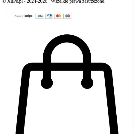
© XuPe.pl - 2024-2026 . Wszelkie prawa zastrzeżone!