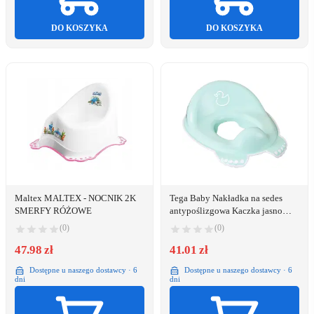
DO KOSZYKA
DO KOSZYKA
Maltex MALTEX - NOCNIK 2K
Tega Baby Nakładka na sedes
SMERFY RÓŻOWE
antypoślizgowa Kaczka jasno
zielona
(0)
(0)
47.98 zł
41.01 zł
Dostępne u naszego dostawcy · 6
Dostępne u naszego dostawcy · 6
dni
dni