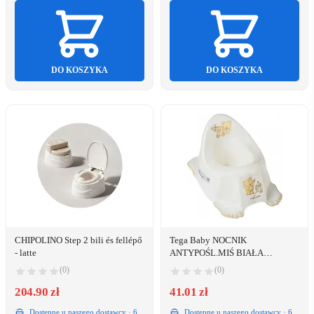
DO KOSZYKA
DO KOSZYKA
CHIPOLINO Step 2 bili és fellépő
Tega Baby NOCNIK
- latte
ANTYPOŚL.MIŚ BIAŁA
PERŁA/MS-013- 118/
(0)
(0)
204.90 zł
41.01 zł
Dostępne u naszego dostawcy · 6
Dostępne u naszego dostawcy · 6