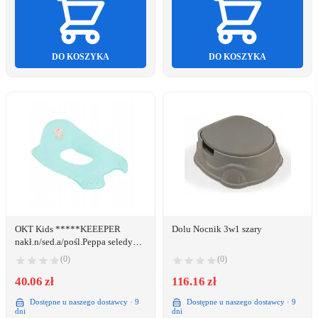
DO KOSZYKA
DO KOSZYKA
OKT Kids *****KEEEPER
Dolu Nocnik 3w1 szary
nakł.n/sed.a/pośl.Peppa seledyn
27799
(0)
(0)
40.06 zł
116.16 zł
Dostępne u naszego dostawcy · 9
Dostępne u naszego dostawcy · 9
dni
dni