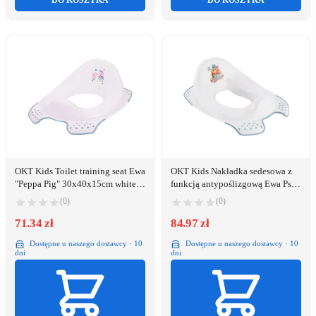
DO KOSZYKA
DO KOSZYKA
OKT Kids Toilet training seat Ewa
OKT Kids Nakładka sedesowa z
"Peppa Pig" 30x40x15cm white
funkcją antypoślizgową Ewa Psi
4052396080551
Patrol biała
(0)
(0)
71.34 zł
84.97 zł
Dostępne u naszego dostawcy · 10
Dostępne u naszego dostawcy · 10
dni
dni