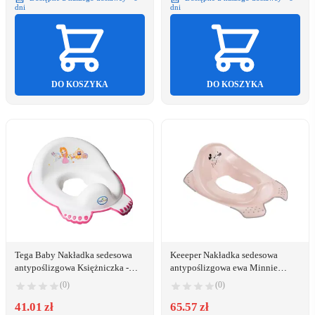
dni
dni
DO KOSZYKA
DO KOSZYKA
Tega Baby Nakładka sedesowa
Keeeper Nakładka sedesowa
antypoślizgowa Księżniczka -
antypoślizgowa ewa Minnie
biała (LP-002-103)
2141NN Keeeper
(0)
(0)
41.01 zł
65.57 zł