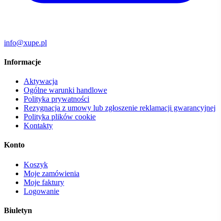
info@xupe.pl
Informacje
Aktywacja
Ogólne warunki handlowe
Polityka prywatności
Rezygnacja z umowy lub zgłoszenie reklamacji gwarancyjnej
Polityka plików cookie
Kontakty
Konto
Koszyk
Moje zamówienia
Moje faktury
Logowanie
Biuletyn