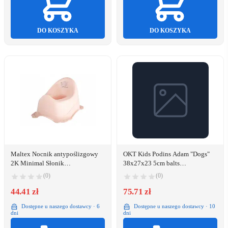
DO KOSZYKA
DO KOSZYKA
Maltex Nocnik antypoślizgowy
OKT Kids Podins Adam "Dogs"
2K Minimal Słonik
38x27x23 5cm balts
brzoskwiniowy róż
4052396134858 4052396134858
(0)
(0)
(4052396134858)
44.41 zł
75.71 zł
Dostępne u naszego dostawcy · 6
Dostępne u naszego dostawcy · 10
dni
dni