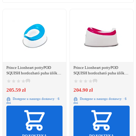
Prince Lionheart pottyPOD
Prince Lionheart pottyPOD
SQUISH hordozható puha ülőkés
SQUISH hordozható puha ülőkés
bili - Berry Blue
bili - Flashbulb Fuchsia
(0)
(0)
205.59 zł
204.90 zł
Dostępne u naszego dostawcy · 6
Dostępne u naszego dostawcy · 6
dni
dni