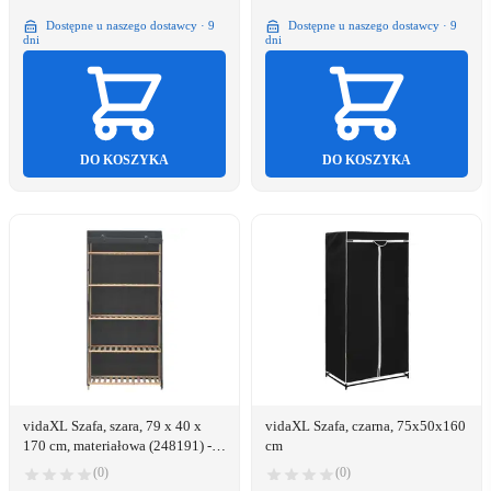
Dostępne u naszego dostawcy · 9
Dostępne u naszego dostawcy · 9
dni
dni
DO KOSZYKA
DO KOSZYKA
vidaXL Szafa, szara, 79 x 40 x
vidaXL Szafa, czarna, 75x50x160
170 cm, materiałowa (248191) -
cm
248191
(0)
(0)