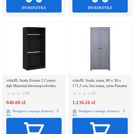
DO KOSZYKA
DO KOSZYKA
vidaXL Szafa Zestaw 2 Czarny
vidaXL Szafa, szara, 80 x 50 x
dąb Materiał drewnopochodny
171,5 cm, lita sosna, seria Panama
(0)
(0)
840.08 zł
1,136.16 zł
Dostępne u naszego dostawcy · 9
Dostępne u naszego dostawcy · 9
dni
dni