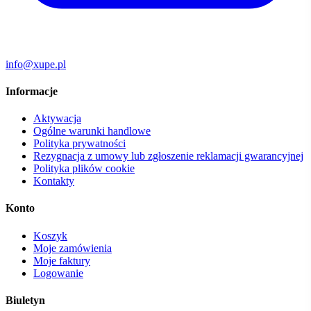
info@xupe.pl
Informacje
Aktywacja
Ogólne warunki handlowe
Polityka prywatności
Rezygnacja z umowy lub zgłoszenie reklamacji gwarancyjnej
Polityka plików cookie
Kontakty
Konto
Koszyk
Moje zamówienia
Moje faktury
Logowanie
Biuletyn