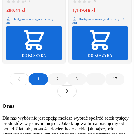
(0)
(0)
280.41 zł
1,149.46 zł
Dostępne u naszego dostawcy · 9
Dostępne u naszego dostawcy · 9
dni
dni
DO KOSZYKA
DO KOSZYKA
1
2
3
…
17
O nas
Dla nas wybór nie jest opcją: możesz wybrać spośród setek tysięcy
produktów w jednym miejscu. Jako krajowa firma pracujemy od
ponad 7 lat, aby nowości docierały do ciebie jak najszybciej.