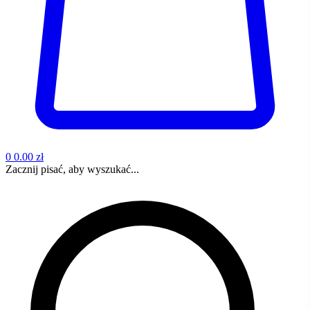
0
0.00 zł
Zacznij pisać, aby wyszukać...