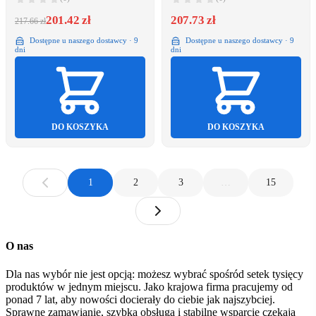
201.42 zł
207.73 zł
217.66 zł
Dostępne u naszego dostawcy · 9
Dostępne u naszego dostawcy · 9
dni
dni
DO KOSZYKA
DO KOSZYKA
1
2
3
…
15
O nas
Dla nas wybór nie jest opcją: możesz wybrać spośród setek tysięcy
produktów w jednym miejscu. Jako krajowa firma pracujemy od
ponad 7 lat, aby nowości docierały do ciebie jak najszybciej.
Sprawne zamawianie, szybka obsługa i stabilne wsparcie czekają