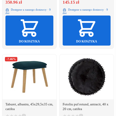
350.96 zł
145.15 zł
Dostępne u naszego dostawcy · 9
Dostępne u naszego dostawcy · 9
dni
dni
DO KOSZYKA
DO KOSZYKA
-7.46%
Taburet, albastru, 45x29,5x35 cm,
Fotoliu puf rotund, antracit, 40 x
catifea
20 cm, catifea
(0)
(0)