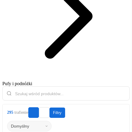
Pufy i podnóżki
295
trafienie
Filtry