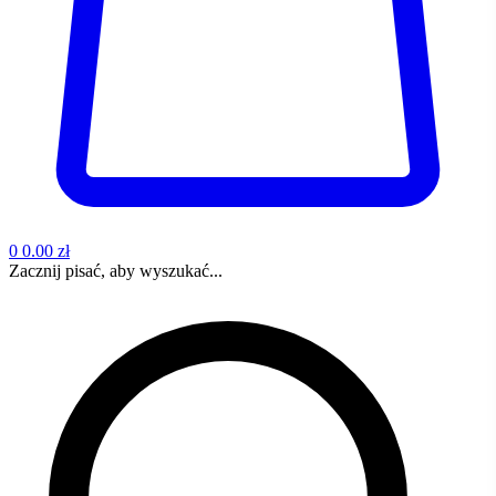
0
0.00 zł
Zacznij pisać, aby wyszukać...