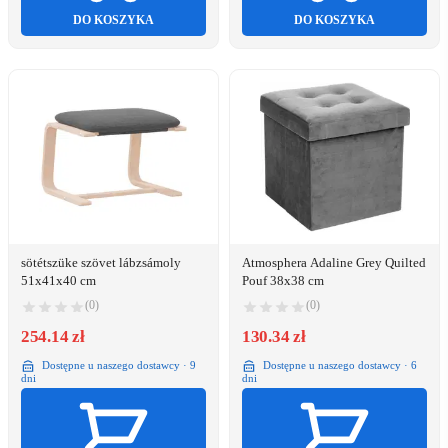
DO KOSZYKA
DO KOSZYKA
sötétszüke szövet lábzsámoly
Atmosphera Adaline Grey Quilted
51x41x40 cm
Pouf 38x38 cm
(0)
(0)
254.14 zł
130.34 zł
Dostępne u naszego dostawcy · 9
Dostępne u naszego dostawcy · 6
dni
dni