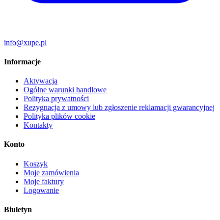
info@xupe.pl
Informacje
Aktywacja
Ogólne warunki handlowe
Polityka prywatności
Rezygnacja z umowy lub zgłoszenie reklamacji gwarancyjnej
Polityka plików cookie
Kontakty
Konto
Koszyk
Moje zamówienia
Moje faktury
Logowanie
Biuletyn