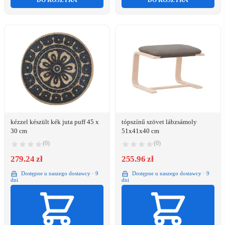
DO KOSZYKA
DO KOSZYKA
kézzel készült kék juta puff 45 x
tópszínű szövet lábzsámoly
30 cm
51x41x40 cm
(0)
(0)
279.24 zł
255.96 zł
Dostępne u naszego dostawcy · 9
Dostępne u naszego dostawcy · 9
dni
dni