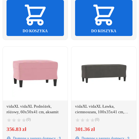
DO KOSZYKA
DO KOSZYKA
vidaXL vidaXL Podnóżek,
vidaXL vidaXL Ławka,
różowy, 60x50x41 cm, aksamit
ciemnoszara, 100x35x41 cm,
tapicerowana aksamitem
(0)
(0)
356.83 zł
301.36 zł
Dostępne u naszego dostawcy · 9
Dostępne u naszego dostawcy · 9