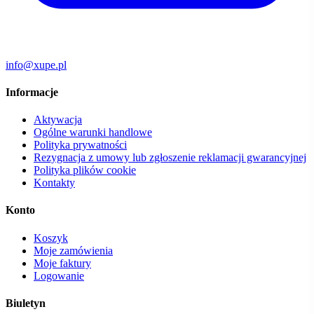
info@xupe.pl
Informacje
Aktywacja
Ogólne warunki handlowe
Polityka prywatności
Rezygnacja z umowy lub zgłoszenie reklamacji gwarancyjnej
Polityka plików cookie
Kontakty
Konto
Koszyk
Moje zamówienia
Moje faktury
Logowanie
Biuletyn