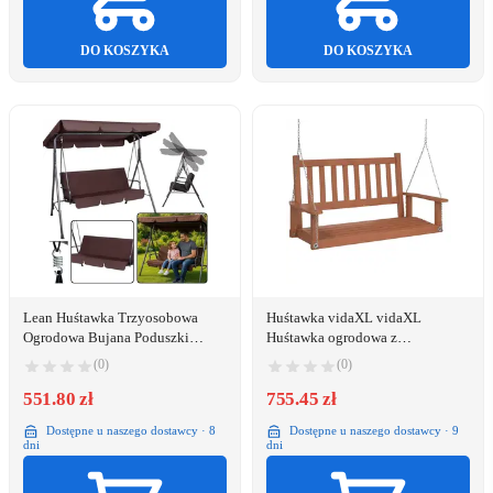
DO KOSZYKA
DO KOSZYKA
Lean Huśtawka Trzyosobowa
Huśtawka vidaXL vidaXL
Ogrodowa Bujana Poduszki
Huśtawka ogrodowa z
Materac Brązowa
metalowymi łańcuchami,
(0)
(0)
brązowa, jodłowa
551.80 zł
755.45 zł
Dostępne u naszego dostawcy · 8
Dostępne u naszego dostawcy · 9
dni
dni