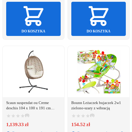
DO KOSZYKA
DO KOSZYKA
Scaun suspendat ou Creme
Bounn Leżaczek bujaczek 2w1
deschis 104 x 100 x 191 cm
zielono-szary z wibracją
poliratan
(0)
(0)
1,139.33 zł
154.52 zł