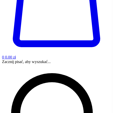
0
0.00 zł
Zacznij pisać, aby wyszukać...