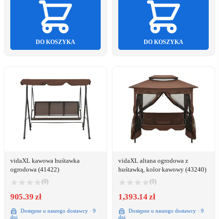
DO KOSZYKA
DO KOSZYKA
vidaXL kawowa huśtawka
vidaXL altana ogrodowa z
ogrodowa (41422)
huśtawką, kolor kawowy (43240)
(0)
(0)
905.39 zł
1,393.14 zł
Dostępne u naszego dostawcy · 9
Dostępne u naszego dostawcy · 9
dni
dni