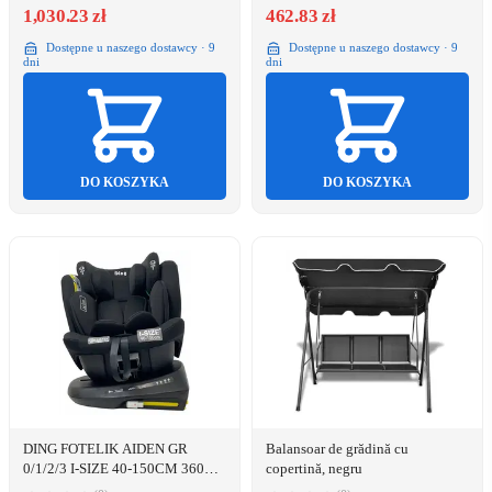
1,030.23 zł
462.83 zł
Dostępne u naszego dostawcy · 9
Dostępne u naszego dostawcy · 9
dni
dni
DO KOSZYKA
DO KOSZYKA
DING FOTELIK AIDEN GR
Balansoar de grădină cu
0/1/2/3 I-SIZE 40-150CM 360
copertină, negru
OBROTOWY BLACK