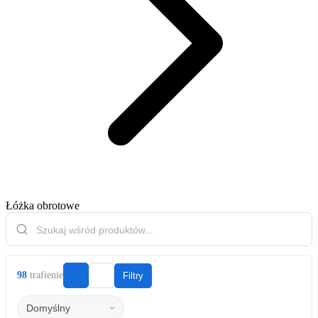
Łóżka obrotowe
98
trafienie
Filtry