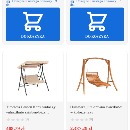
Dostępne u naszego dostawcy · 9
Dostępne u naszego dostawcy · 7
dni
dni
DO KOSZYKA
DO KOSZYKA
Timeless Garden Kerti hintaágy
Huśtawka, lite drewno świerkowe
választható színben-bézs
w kolorze teku
(HOP1000925-1)
(0)
(0)
408.79 zł
2,387.29 zł