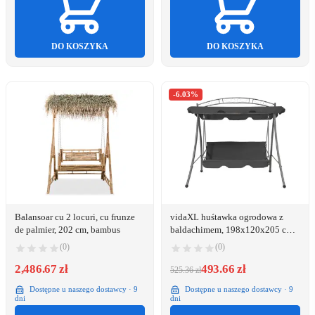
DO KOSZYKA
DO KOSZYKA
-6.03%
Balansoar cu 2 locuri, cu frunze
vidaXL huśtawka ogrodowa z
de palmier, 202 cm, bambus
baldachimem, 198x120x205 cm,
antracytowa (45074)
(0)
(0)
2,486.67 zł
493.66 zł
525.36 zł
Dostępne u naszego dostawcy · 9
Dostępne u naszego dostawcy · 9
dni
dni