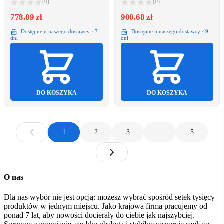
(0)
(0)
5420067903123
778.09 zł
900.68 zł
Dostępne u naszego dostawcy · 7
Dostępne u naszego dostawcy · 9
dni
dni
DO KOSZYKA
DO KOSZYKA
1
2
3
…
5
O nas
Dla nas wybór nie jest opcją: możesz wybrać spośród setek tysięcy
produktów w jednym miejscu. Jako krajowa firma pracujemy od
ponad 7 lat, aby nowości docierały do ciebie jak najszybciej.