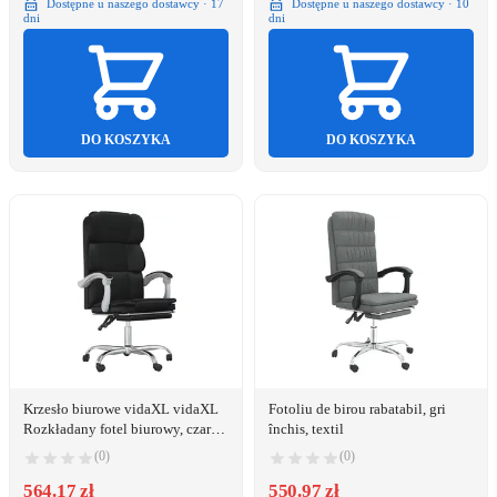
Dostępne u naszego dostawcy · 17
Dostępne u naszego dostawcy · 10
dni
dni
DO KOSZYKA
DO KOSZYKA
Krzesło biurowe vidaXL vidaXL
Fotoliu de birou rabatabil, gri
Rozkładany fotel biurowy, czarny,
închis, textil
sztuczna skóra
(0)
(0)
564.17 zł
550.97 zł