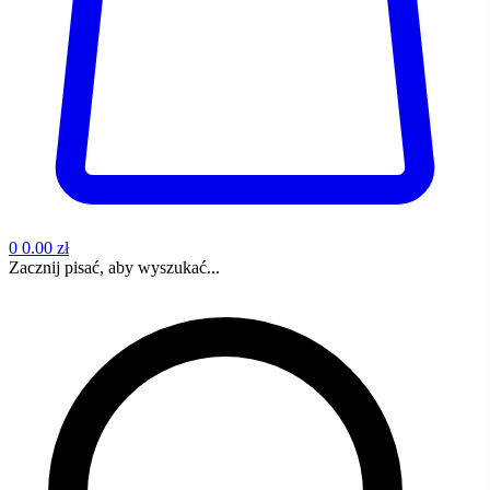
0
0.00 zł
Zacznij pisać, aby wyszukać...