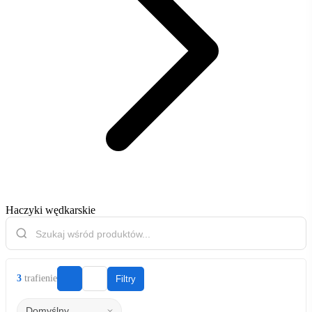
Haczyki wędkarskie
3
trafienie
Filtry