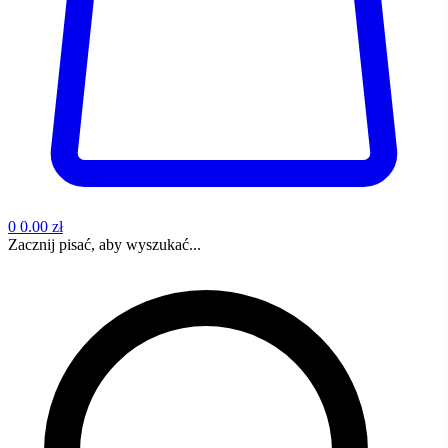
0
0.00 zł
Zacznij pisać, aby wyszukać...