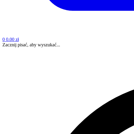
0
0.00 zł
Zacznij pisać, aby wyszukać...