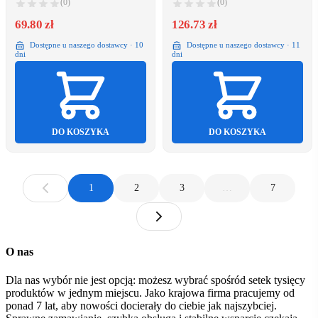
(0)
(0)
69.80 zł
126.73 zł
Dostępne u naszego dostawcy · 10
Dostępne u naszego dostawcy · 11
dni
dni
DO KOSZYKA
DO KOSZYKA
1
2
3
…
7
O nas
Dla nas wybór nie jest opcją: możesz wybrać spośród setek tysięcy
produktów w jednym miejscu. Jako krajowa firma pracujemy od
ponad 7 lat, aby nowości docierały do ciebie jak najszybciej.