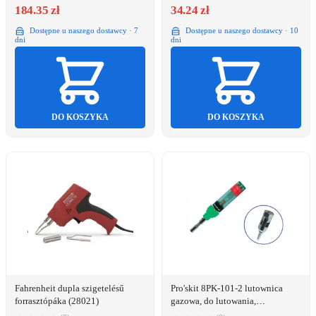
184.35 zł
34.24 zł
Dostępne u naszego dostawcy · 7
Dostępne u naszego dostawcy · 10
dni
dni
DO KOSZYKA
DO KOSZYKA
Fahrenheit dupla szigetelésű
Pro'skit 8PK-101-2 lutownica
forrasztópáka (28021)
gazowa, do lutowania,
podgrzewania,