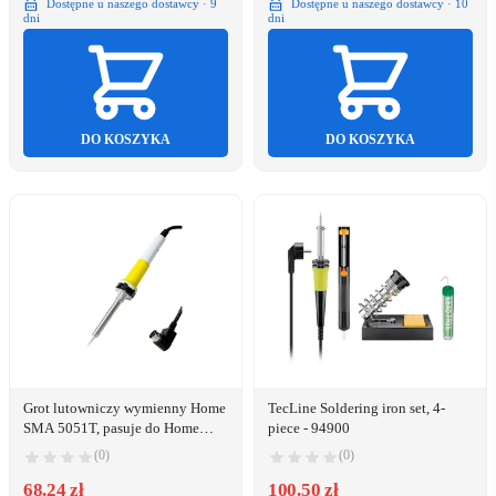
Dostępne u naszego dostawcy · 9
Dostępne u naszego dostawcy · 10
dni
dni
DO KOSZYKA
DO KOSZYKA
Grot lutowniczy wymienny Home
TecLine Soldering iron set, 4-
SMA 5051T, pasuje do Home
piece - 94900
SMA 050 i 051
(0)
(0)
68.24 zł
100.50 zł