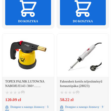
DO KOSZYKA
DO KOSZYKA
TOPEX PALNIK LUTOW.NA
Fahrenheit kettős teljesítményű
NABOJE/E143 /360^.........
forrasztópáka (28023)
(0)
(0)
120.09 zł
58.22 zł
Dostępne u naszego dostawcy · 5
Dostępne u naszego dostawcy · 9
dni
dni