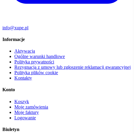
info@xupe.pl
Informacje
Aktywacja
Ogólne warunki handlowe
Polityka prywatności
Rezygnacja z umowy lub zgłoszenie reklamacji gwarancyjnej
Polityka plików cookie
Kontakty
Konto
Koszyk
Moje zamówienia
Moje faktury
Logowanie
Biuletyn