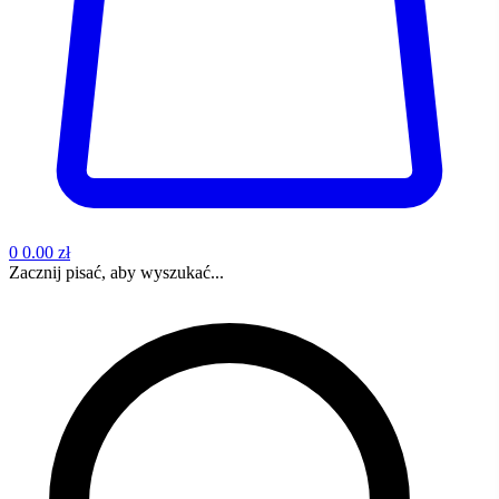
0
0.00 zł
Zacznij pisać, aby wyszukać...