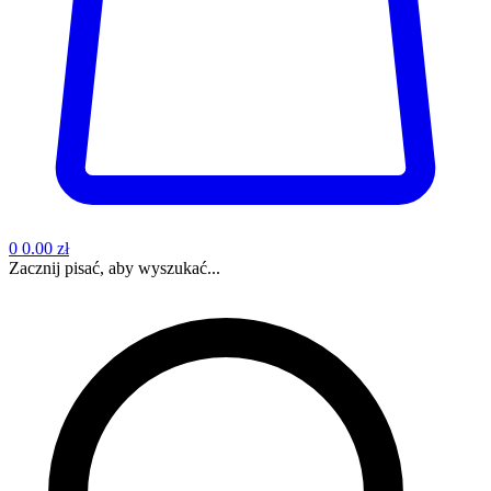
0
0.00 zł
Zacznij pisać, aby wyszukać...