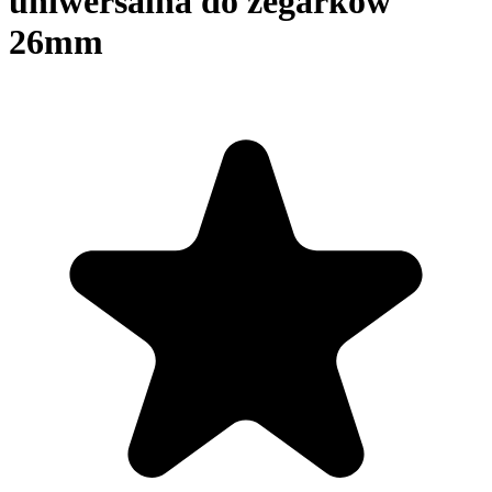
uniwersalna do zegarków
26mm