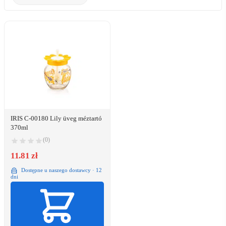
IRIS C-00180 Lily üveg méztartó
370ml
(0)
11.81 zł
Dostępne u naszego dostawcy · 12
dni