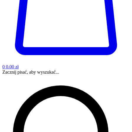
0
0.00 zł
Zacznij pisać, aby wyszukać...